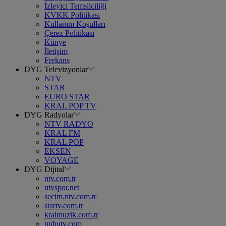
İzleyici Temsilciliği
KVKK Politikası
Kullanım Koşulları
Çerez Politikası
Künye
İletişim
Frekans
DYG Televizyonlar
NTV
STAR
EURO STAR
KRAL POP TV
DYG Radyolar
NTV RADYO
KRAL FM
KRAL POP
EKSEN
VOYAGE
DYG Dijital
ntv.com.tr
ntvspor.net
secim.ntv.com.tr
startv.com.tr
kralmuzik.com.tr
puhutv.com