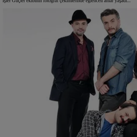
İşler Güçler ekibinin fotoğraf çekimlerinde eğlenceli anlar yaşadı...