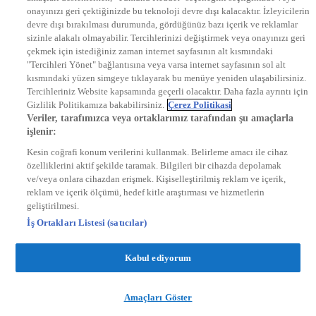
onayınızı geri çektiğinizde bu teknoloji devre dışı kalacaktır. İzleyicilerin
KRAL FM
KRAL POP
devre dışı bırakılması durumunda, gördüğünüz bazı içerik ve reklamlar
EKSEN
sizinle alakalı olmayabilir. Tercihlerinizi değiştirmek veya onayınızı geri
VOYAGE
çekmek için istediğiniz zaman internet sayfasının alt kısmındaki
DYG Dijital
"Tercihleri Yönet" bağlantısına veya varsa internet sayfasının sol alt
ntv.com.tr
kısmındaki yüzen simgeye tıklayarak bu menüye yeniden ulaşabilirsiniz.
ntvspor.net
Tercihleriniz Website kapsamında geçerli olacaktır. Daha fazla ayrıntı için
secim.ntv.com.tr
Gizlilik Politikamıza bakabilirsiniz.
Çerez Politikasi
startv.com.tr
Veriler, tarafımızca veya ortaklarımız tarafından şu amaçlarla
kralmuzik.com.tr
işlenir:
puhutv.com
Kesin coğrafi konum verilerini kullanmak. Belirleme amacı ile cihaz
özelliklerini aktif şekilde taramak. Bilgileri bir cihazda depolamak
ve/veya onlara cihazdan erişmek. Kişiselleştirilmiş reklam ve içerik,
reklam ve içerik ölçümü, hedef kitle araştırması ve hizmetlerin
geliştirilmesi.
İş Ortakları Listesi (satıcılar)
Kabul ediyorum
Amaçları Göster