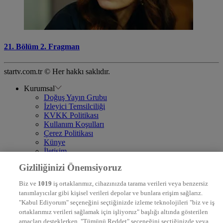
21. Bölüm 2. Fragman
startv.com.tr © Her hakkı saklıdır.
Kurumsal
Doğuş Yayın Grubu
İzleyici Temsilciliği
KVKK Politikası
Kullanım Koşulları
Çerez Politikası
Künye
İletişim
Frekans
Gizliliğinizi Önemsiyoruz
DYG Televizyonlar
NTV
Biz ve
1019
iş ortaklarımız, cihazınızda tarama verileri veya benzersiz
STAR
tanımlayıcılar gibi kişisel verileri depolar ve bunlara erişim sağlarız.
EURO STAR
"Kabul Ediyorum" seçeneğini seçtiğinizde izleme teknolojileri "biz ve iş
KRAL POP TV
ortaklarımız verileri sağlamak için işliyoruz" başlığı altında gösterilen
DYG Radyolar
amaçları desteklerken, "Tümünü Reddet" seçeneğini seçtiğinizde veya
NTV RADYO