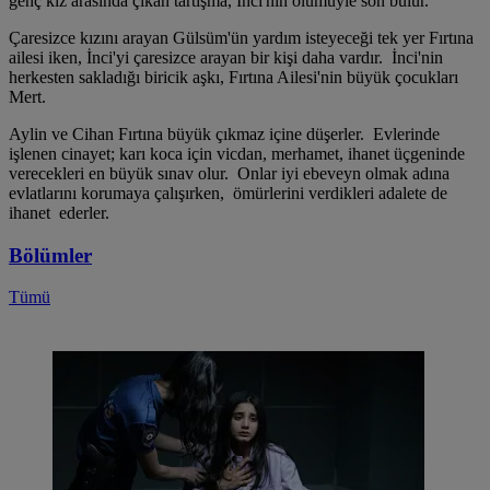
genç kız arasında çıkan tartışma, İnci'nin ölümüyle son bulur.
Çaresizce kızını arayan Gülsüm'ün yardım isteyeceği tek yer Fırtına
ailesi iken, İnci'yi çaresizce arayan bir kişi daha vardır. İnci'nin
herkesten sakladığı biricik aşkı, Fırtına Ailesi'nin büyük çocukları
Mert.
Aylin ve Cihan Fırtına büyük çıkmaz içine düşerler. Evlerinde
işlenen cinayet; karı koca için vicdan, merhamet, ihanet üçgeninde
verecekleri en büyük sınav olur. Onlar iyi ebeveyn olmak adına
evlatlarını korumaya çalışırken, ömürlerini verdikleri adalete de
ihanet ederler.
Bölümler
Tümü