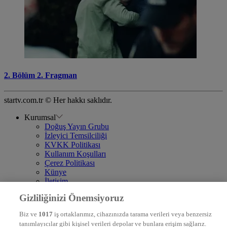
2. Bölüm 2. Fragman
startv.com.tr © Her hakkı saklıdır.
Kurumsal
Doğuş Yayın Grubu
İzleyici Temsilciliği
KVKK Politikası
Kullanım Koşulları
Çerez Politikası
Künye
İletişim
Frekans
Gizliliğinizi Önemsiyoruz
DYG Televizyonlar
NTV
Biz ve
1017
iş ortaklarımız, cihazınızda tarama verileri veya benzersiz
STAR
tanımlayıcılar gibi kişisel verileri depolar ve bunlara erişim sağlarız.
EURO STAR