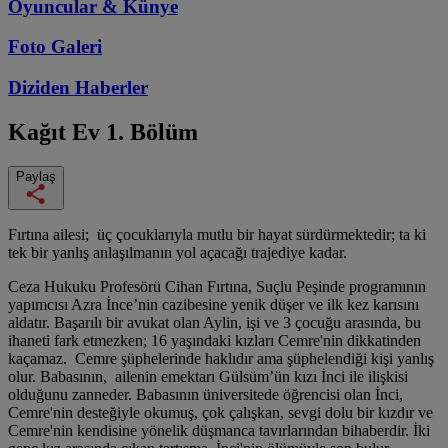
Oyuncular & Künye
Foto Galeri
Diziden
Haberler
Kağıt Ev
1. Bölüm
Paylaş
Fırtına ailesi; üç çocuklarıyla mutlu bir hayat sürdürmektedir; ta ki
tek bir yanlış anlaşılmanın yol açacağı trajediye kadar.
Ceza Hukuku Profesörü Cihan Fırtına, Suçlu Peşinde programının
yapımcısı Azra İnce’nin cazibesine yenik düşer ve ilk kez karısını
aldatır. Başarılı bir avukat olan Aylin, işi ve 3 çocuğu arasında, bu
ihaneti fark etmezken; 16 yaşındaki kızları Cemre'nin dikkatinden
kaçamaz. Cemre şüphelerinde haklıdır ama şüphelendiği kişi yanlış
olur. Babasının, ailenin emektarı Gülsüm’ün kızı İnci ile ilişkisi
olduğunu zanneder. Babasının üniversitede öğrencisi olan İnci,
Cemre'nin desteğiyle okumuş, çok çalışkan, sevgi dolu bir kızdır ve
Cemre'nin kendisine yönelik düşmanca tavırlarından bihaberdir. İki