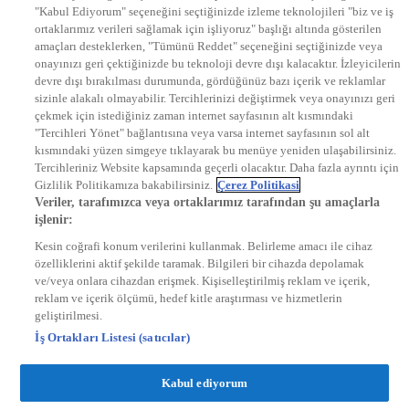
"Kabul Ediyorum" seçeneğini seçtiğinizde izleme teknolojileri "biz ve iş
KRAL POP TV
ortaklarımız verileri sağlamak için işliyoruz" başlığı altında gösterilen
DYG Radyolar
amaçları desteklerken, "Tümünü Reddet" seçeneğini seçtiğinizde veya
NTV RADYO
onayınızı geri çektiğinizde bu teknoloji devre dışı kalacaktır. İzleyicilerin
KRAL FM
devre dışı bırakılması durumunda, gördüğünüz bazı içerik ve reklamlar
KRAL POP
EKSEN
sizinle alakalı olmayabilir. Tercihlerinizi değiştirmek veya onayınızı geri
VOYAGE
çekmek için istediğiniz zaman internet sayfasının alt kısmındaki
DYG Dijital
"Tercihleri Yönet" bağlantısına veya varsa internet sayfasının sol alt
ntv.com.tr
kısmındaki yüzen simgeye tıklayarak bu menüye yeniden ulaşabilirsiniz.
ntvspor.net
Tercihleriniz Website kapsamında geçerli olacaktır. Daha fazla ayrıntı için
secim.ntv.com.tr
Gizlilik Politikamıza bakabilirsiniz.
Çerez Politikasi
startv.com.tr
Veriler, tarafımızca veya ortaklarımız tarafından şu amaçlarla
kralmuzik.com.tr
işlenir:
puhutv.com
Kesin coğrafi konum verilerini kullanmak. Belirleme amacı ile cihaz
özelliklerini aktif şekilde taramak. Bilgileri bir cihazda depolamak
ve/veya onlara cihazdan erişmek. Kişiselleştirilmiş reklam ve içerik,
reklam ve içerik ölçümü, hedef kitle araştırması ve hizmetlerin
geliştirilmesi.
İş Ortakları Listesi (satıcılar)
Kabul ediyorum