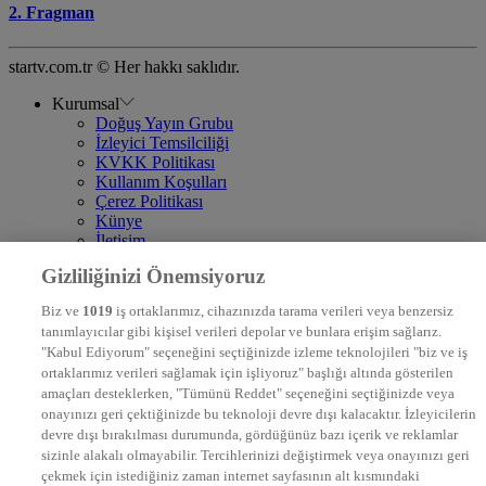
2. Fragman
startv.com.tr © Her hakkı saklıdır.
Kurumsal
Doğuş Yayın Grubu
İzleyici Temsilciliği
KVKK Politikası
Kullanım Koşulları
Çerez Politikası
Künye
İletişim
Frekans
Gizliliğinizi Önemsiyoruz
DYG Televizyonlar
NTV
Biz ve
1019
iş ortaklarımız, cihazınızda tarama verileri veya benzersiz
STAR
tanımlayıcılar gibi kişisel verileri depolar ve bunlara erişim sağlarız.
EURO STAR
"Kabul Ediyorum" seçeneğini seçtiğinizde izleme teknolojileri "biz ve iş
KRAL POP TV
ortaklarımız verileri sağlamak için işliyoruz" başlığı altında gösterilen
DYG Radyolar
amaçları desteklerken, "Tümünü Reddet" seçeneğini seçtiğinizde veya
NTV RADYO
onayınızı geri çektiğinizde bu teknoloji devre dışı kalacaktır. İzleyicilerin
KRAL FM
KRAL POP
devre dışı bırakılması durumunda, gördüğünüz bazı içerik ve reklamlar
EKSEN
sizinle alakalı olmayabilir. Tercihlerinizi değiştirmek veya onayınızı geri
VOYAGE
çekmek için istediğiniz zaman internet sayfasının alt kısmındaki