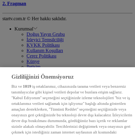
2. Fragman
startv.com.tr © Her hakkı saklıdır.
Kurumsal
Doğuş Yayın Grubu
İzleyici Temsilciliği
KVKK Politikası
Kullanım Koşulları
Çerez Politikası
Künye
İletişim
Frekans
Gizliliğinizi Önemsiyoruz
DYG Televizyonlar
NTV
Biz ve
1019
iş ortaklarımız, cihazınızda tarama verileri veya benzersiz
STAR
tanımlayıcılar gibi kişisel verileri depolar ve bunlara erişim sağlarız.
EURO STAR
"Kabul Ediyorum" seçeneğini seçtiğinizde izleme teknolojileri "biz ve iş
KRAL POP TV
ortaklarımız verileri sağlamak için işliyoruz" başlığı altında gösterilen
DYG Radyolar
amaçları desteklerken, "Tümünü Reddet" seçeneğini seçtiğinizde veya
NTV RADYO
onayınızı geri çektiğinizde bu teknoloji devre dışı kalacaktır. İzleyicilerin
KRAL FM
KRAL POP
devre dışı bırakılması durumunda, gördüğünüz bazı içerik ve reklamlar
EKSEN
sizinle alakalı olmayabilir. Tercihlerinizi değiştirmek veya onayınızı geri
VOYAGE
çekmek için istediğiniz zaman internet sayfasının alt kısmındaki