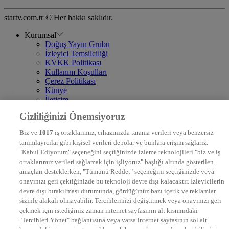
startv.com.tr © Her hakkı saklıdır.
Kurumsal
Doğuş Yayın Grubu
İzleyici Temsilciliği
KVKK Politikası
Kullanım Koşulları
Çerez Politikası
Künye
İletişim
Frekans
Gizliliğinizi Önemsiyoruz
DYG Televizyonlar
NTV
Biz ve
1017
iş ortaklarımız, cihazınızda tarama verileri veya benzersiz
STAR
tanımlayıcılar gibi kişisel verileri depolar ve bunlara erişim sağlarız.
EURO STAR
"Kabul Ediyorum" seçeneğini seçtiğinizde izleme teknolojileri "biz ve iş
KRAL POP TV
ortaklarımız verileri sağlamak için işliyoruz" başlığı altında gösterilen
DYG Radyolar
amaçları desteklerken, "Tümünü Reddet" seçeneğini seçtiğinizde veya
NTV RADYO
onayınızı geri çektiğinizde bu teknoloji devre dışı kalacaktır. İzleyicilerin
KRAL FM
KRAL POP
devre dışı bırakılması durumunda, gördüğünüz bazı içerik ve reklamlar
EKSEN
sizinle alakalı olmayabilir. Tercihlerinizi değiştirmek veya onayınızı geri
VOYAGE
çekmek için istediğiniz zaman internet sayfasının alt kısmındaki
DYG Dijital
"Tercihleri Yönet" bağlantısına veya varsa internet sayfasının sol alt
ntv.com.tr