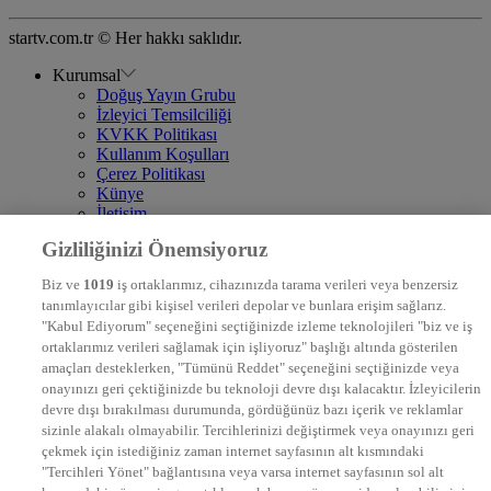
startv.com.tr © Her hakkı saklıdır.
Kurumsal
Doğuş Yayın Grubu
İzleyici Temsilciliği
KVKK Politikası
Kullanım Koşulları
Çerez Politikası
Künye
İletişim
Frekans
Gizliliğinizi Önemsiyoruz
DYG Televizyonlar
NTV
Biz ve
1019
iş ortaklarımız, cihazınızda tarama verileri veya benzersiz
STAR
tanımlayıcılar gibi kişisel verileri depolar ve bunlara erişim sağlarız.
EURO STAR
"Kabul Ediyorum" seçeneğini seçtiğinizde izleme teknolojileri "biz ve iş
KRAL POP TV
ortaklarımız verileri sağlamak için işliyoruz" başlığı altında gösterilen
DYG Radyolar
amaçları desteklerken, "Tümünü Reddet" seçeneğini seçtiğinizde veya
NTV RADYO
onayınızı geri çektiğinizde bu teknoloji devre dışı kalacaktır. İzleyicilerin
KRAL FM
KRAL POP
devre dışı bırakılması durumunda, gördüğünüz bazı içerik ve reklamlar
EKSEN
sizinle alakalı olmayabilir. Tercihlerinizi değiştirmek veya onayınızı geri
VOYAGE
çekmek için istediğiniz zaman internet sayfasının alt kısmındaki
DYG Dijital
"Tercihleri Yönet" bağlantısına veya varsa internet sayfasının sol alt
ntv.com.tr