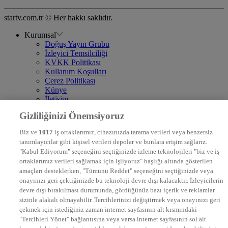
startv.com.tr © Her hakkı saklıdır.
Kurumsal
Doğuş Yayın Grubu
İzleyici Temsilciliği
KVKK Politikası
Kullanım Koşulları
Çerez Politikası
Künye
İletişim
Frekans
Gizliliğinizi Önemsiyoruz
DYG Televizyonlar
NTV
Biz ve
1017
iş ortaklarımız, cihazınızda tarama verileri veya benzersiz
STAR
tanımlayıcılar gibi kişisel verileri depolar ve bunlara erişim sağlarız.
EURO STAR
"Kabul Ediyorum" seçeneğini seçtiğinizde izleme teknolojileri "biz ve iş
KRAL POP TV
ortaklarımız verileri sağlamak için işliyoruz" başlığı altında gösterilen
DYG Radyolar
amaçları desteklerken, "Tümünü Reddet" seçeneğini seçtiğinizde veya
NTV RADYO
onayınızı geri çektiğinizde bu teknoloji devre dışı kalacaktır. İzleyicilerin
KRAL FM
KRAL POP
devre dışı bırakılması durumunda, gördüğünüz bazı içerik ve reklamlar
EKSEN
sizinle alakalı olmayabilir. Tercihlerinizi değiştirmek veya onayınızı geri
VOYAGE
çekmek için istediğiniz zaman internet sayfasının alt kısmındaki
DYG Dijital
"Tercihleri Yönet" bağlantısına veya varsa internet sayfasının sol alt
ntv.com.tr