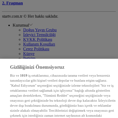
2. Fragman
startv.com.tr © Her hakkı saklıdır.
Kurumsal
Doğuş Yayın Grubu
İzleyici Temsilciliği
KVKK Politikası
Kullanım Koşulları
Çerez Politikası
Künye
İletişim
Frekans
Gizliliğinizi Önemsiyoruz
DYG Televizyonlar
NTV
Biz ve
1019
iş ortaklarımız, cihazınızda tarama verileri veya benzersiz
STAR
tanımlayıcılar gibi kişisel verileri depolar ve bunlara erişim sağlarız.
EURO STAR
"Kabul Ediyorum" seçeneğini seçtiğinizde izleme teknolojileri "biz ve iş
KRAL POP TV
ortaklarımız verileri sağlamak için işliyoruz" başlığı altında gösterilen
DYG Radyolar
amaçları desteklerken, "Tümünü Reddet" seçeneğini seçtiğinizde veya
NTV RADYO
onayınızı geri çektiğinizde bu teknoloji devre dışı kalacaktır. İzleyicilerin
KRAL FM
KRAL POP
devre dışı bırakılması durumunda, gördüğünüz bazı içerik ve reklamlar
EKSEN
sizinle alakalı olmayabilir. Tercihlerinizi değiştirmek veya onayınızı geri
VOYAGE
çekmek için istediğiniz zaman internet sayfasının alt kısmındaki