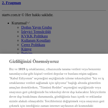
2. Fragman
startv.com.tr © Her hakkı saklıdır.
Kurumsal
Doğuş Yayın Grubu
İzleyici Temsilciliği
KVKK Politikası
Kullanım Koşulları
Çerez Politikası
Künye
İletişim
Frekans
Gizliliğinizi Önemsiyoruz
DYG Televizyonlar
NTV
Biz ve
1019
iş ortaklarımız, cihazınızda tarama verileri veya benzersiz
STAR
tanımlayıcılar gibi kişisel verileri depolar ve bunlara erişim sağlarız.
EURO STAR
"Kabul Ediyorum" seçeneğini seçtiğinizde izleme teknolojileri "biz ve iş
KRAL POP TV
ortaklarımız verileri sağlamak için işliyoruz" başlığı altında gösterilen
DYG Radyolar
amaçları desteklerken, "Tümünü Reddet" seçeneğini seçtiğinizde veya
NTV RADYO
onayınızı geri çektiğinizde bu teknoloji devre dışı kalacaktır. İzleyicilerin
KRAL FM
KRAL POP
devre dışı bırakılması durumunda, gördüğünüz bazı içerik ve reklamlar
EKSEN
sizinle alakalı olmayabilir. Tercihlerinizi değiştirmek veya onayınızı geri
VOYAGE
çekmek için istediğiniz zaman internet sayfasının alt kısmındaki