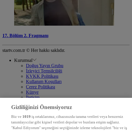
17. Bölüm 2. Fragmanı
startv.com.tr © Her hakkı saklıdır.
Kurumsal
Doğuş Yayın Grubu
İzleyici Temsilciliği
KVKK Politikası
Kullanım Koşulları
Çerez Politikası
Künye
İletişim
Frekans
Gizliliğinizi Önemsiyoruz
DYG Televizyonlar
NTV
Biz ve
1019
iş ortaklarımız, cihazınızda tarama verileri veya benzersiz
STAR
tanımlayıcılar gibi kişisel verileri depolar ve bunlara erişim sağlarız.
EURO STAR
"Kabul Ediyorum" seçeneğini seçtiğinizde izleme teknolojileri "biz ve iş
KRAL POP TV