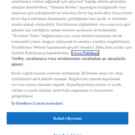
ortaklarımız verileri sağlamak için işliyoruz" başlığı altında gösterilen
DYG Radyolar
amaçları desteklerken, "Tümünü Reddet" seçeneğini seçtiğinizde veya
NTV RADYO
onayınızı geri çektiğinizde bu teknoloji devre dışı kalacaktır. İzleyicilerin
KRAL FM
KRAL POP
devre dışı bırakılması durumunda, gördüğünüz bazı içerik ve reklamlar
EKSEN
sizinle alakalı olmayabilir. Tercihlerinizi değiştirmek veya onayınızı geri
VOYAGE
çekmek için istediğiniz zaman internet sayfasının alt kısmındaki
DYG Dijital
"Tercihleri Yönet" bağlantısına veya varsa internet sayfasının sol alt
ntv.com.tr
kısmındaki yüzen simgeye tıklayarak bu menüye yeniden ulaşabilirsiniz.
ntvspor.net
Tercihleriniz Website kapsamında geçerli olacaktır. Daha fazla ayrıntı için
secim.ntv.com.tr
Gizlilik Politikamıza bakabilirsiniz.
Çerez Politikasi
startv.com.tr
Veriler, tarafımızca veya ortaklarımız tarafından şu amaçlarla
kralmuzik.com.tr
işlenir:
puhutv.com
Kesin coğrafi konum verilerini kullanmak. Belirleme amacı ile cihaz
özelliklerini aktif şekilde taramak. Bilgileri bir cihazda depolamak
ve/veya onlara cihazdan erişmek. Kişiselleştirilmiş reklam ve içerik,
reklam ve içerik ölçümü, hedef kitle araştırması ve hizmetlerin
geliştirilmesi.
İş Ortakları Listesi (satıcılar)
Kabul ediyorum