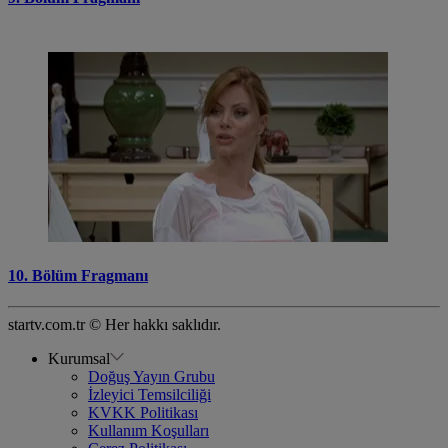
10. Bölüm Fragmanı
startv.com.tr © Her hakkı saklıdır.
Kurumsal
Doğuş Yayın Grubu
İzleyici Temsilciliği
KVKK Politikası
Kullanım Koşulları