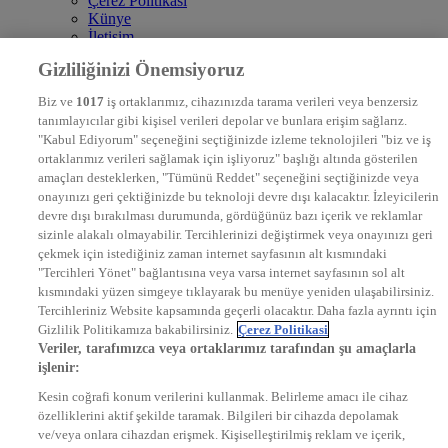
Çerez Politikası
Künye
İletişim
Frekans
Gizliliğinizi Önemsiyoruz
DYG Televizyonlar
NTV
Biz ve
1017
iş ortaklarımız, cihazınızda tarama verileri veya benzersiz
STAR
tanımlayıcılar gibi kişisel verileri depolar ve bunlara erişim sağlarız.
EURO STAR
"Kabul Ediyorum" seçeneğini seçtiğinizde izleme teknolojileri "biz ve iş
KRAL POP TV
ortaklarımız verileri sağlamak için işliyoruz" başlığı altında gösterilen
DYG Radyolar
amaçları desteklerken, "Tümünü Reddet" seçeneğini seçtiğinizde veya
NTV RADYO
onayınızı geri çektiğinizde bu teknoloji devre dışı kalacaktır. İzleyicilerin
KRAL FM
devre dışı bırakılması durumunda, gördüğünüz bazı içerik ve reklamlar
KRAL POP
EKSEN
sizinle alakalı olmayabilir. Tercihlerinizi değiştirmek veya onayınızı geri
VOYAGE
çekmek için istediğiniz zaman internet sayfasının alt kısmındaki
DYG Dijital
"Tercihleri Yönet" bağlantısına veya varsa internet sayfasının sol alt
ntv.com.tr
kısmındaki yüzen simgeye tıklayarak bu menüye yeniden ulaşabilirsiniz.
ntvspor.net
Tercihleriniz Website kapsamında geçerli olacaktır. Daha fazla ayrıntı için
secim.ntv.com.tr
Gizlilik Politikamıza bakabilirsiniz.
Çerez Politikasi
startv.com.tr
Veriler, tarafımızca veya ortaklarımız tarafından şu amaçlarla
kralmuzik.com.tr
işlenir:
puhutv.com
Kesin coğrafi konum verilerini kullanmak. Belirleme amacı ile cihaz
özelliklerini aktif şekilde taramak. Bilgileri bir cihazda depolamak
ve/veya onlara cihazdan erişmek. Kişiselleştirilmiş reklam ve içerik,