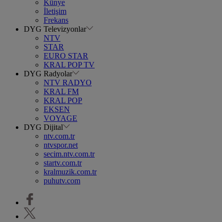
Künye
İletişim
Frekans
DYG Televizyonlar
NTV
STAR
EURO STAR
KRAL POP TV
DYG Radyolar
NTV RADYO
KRAL FM
KRAL POP
EKSEN
VOYAGE
DYG Dijital
ntv.com.tr
ntvspor.net
secim.ntv.com.tr
startv.com.tr
kralmuzik.com.tr
puhutv.com