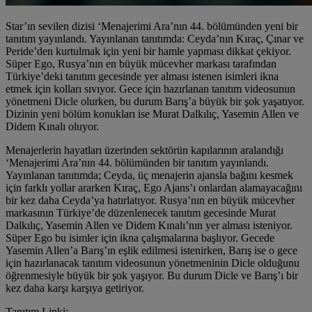
Star’ın sevilen dizisi ‘Menajerimi Ara’nın 44. bölümünden yeni bir
tanıtım yayınlandı. Yayınlanan tanıtımda: Ceyda’nın Kıraç, Çınar ve
Peride’den kurtulmak için yeni bir hamle yapması dikkat çekiyor.
Süper Ego, Rusya’nın en büyük mücevher markası tarafından
Türkiye’deki tanıtım gecesinde yer alması istenen isimleri ikna
etmek için kolları sıvıyor. Gece için hazırlanan tanıtım videosunun
yönetmeni Dicle olurken, bu durum Barış’a büyük bir şok yaşatıyor.
Dizinin yeni bölüm konukları ise Murat Dalkılıç, Yasemin Allen ve
Didem Kınalı oluyor.
Menajerlerin hayatları üzerinden sektörün kapılarının aralandığı
‘Menajerimi Ara’nın 44. bölümünden bir tanıtım yayınlandı.
Yayınlanan tanıtımda; Ceyda, üç menajerin ajansla bağını kesmek
için farklı yollar ararken Kıraç, Ego Ajans’ı onlardan alamayacağını
bir kez daha Ceyda’ya hatırlatıyor. Rusya’nın en büyük mücevher
markasının Türkiye’de düzenlenecek tanıtım gecesinde Murat
Dalkılıç, Yasemin Allen ve Didem Kınalı’nın yer alması isteniyor.
Süper Ego bu isimler için ikna çalışmalarına başlıyor. Gecede
Yasemin Allen’a Barış’ın eşlik edilmesi istenirken, Barış ise o gece
için hazırlanacak tanıtım videosunun yönetmeninin Dicle olduğunu
öğrenmesiyle büyük bir şok yaşıyor. Bu durum Dicle ve Barış’ı bir
kez daha karşı karşıya getiriyor.
Tanıtım Linki;