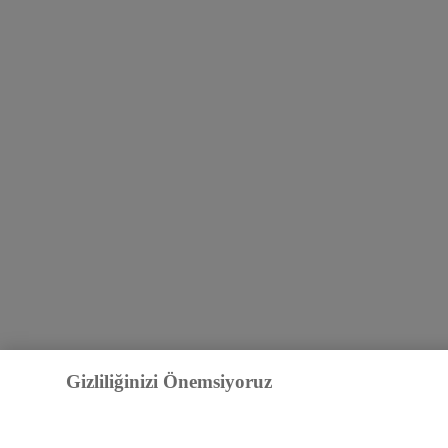
Gizliliğinizi Önemsiyoruz
Biz ve
1017
iş ortaklarımız, cihazınızda tarama verileri veya benzersiz
seçeneğini seçtiğinizde izleme teknolojileri "biz ve iş ortaklarımız ve