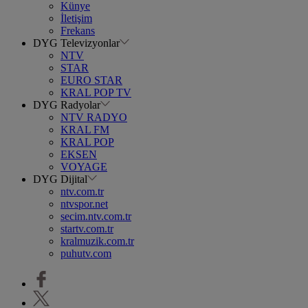
Künye
İletişim
Frekans
DYG Televizyonlar
NTV
STAR
EURO STAR
KRAL POP TV
DYG Radyolar
NTV RADYO
KRAL FM
KRAL POP
EKSEN
VOYAGE
DYG Dijital
ntv.com.tr
ntvspor.net
secim.ntv.com.tr
startv.com.tr
kralmuzik.com.tr
puhutv.com