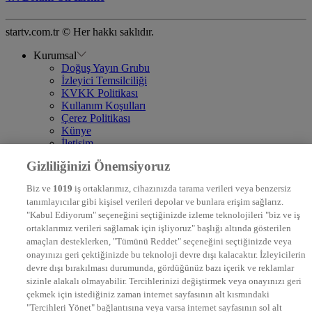
startv.com.tr © Her hakkı saklıdır.
Kurumsal
Doğuş Yayın Grubu
İzleyici Temsilciliği
KVKK Politikası
Kullanım Koşulları
Çerez Politikası
Künye
İletişim
Frekans
Gizliliğinizi Önemsiyoruz
DYG Televizyonlar
NTV
Biz ve
1019
iş ortaklarımız, cihazınızda tarama verileri veya benzersiz
STAR
tanımlayıcılar gibi kişisel verileri depolar ve bunlara erişim sağlarız.
EURO STAR
"Kabul Ediyorum" seçeneğini seçtiğinizde izleme teknolojileri "biz ve iş
KRAL POP TV
ortaklarımız verileri sağlamak için işliyoruz" başlığı altında gösterilen
DYG Radyolar
amaçları desteklerken, "Tümünü Reddet" seçeneğini seçtiğinizde veya
NTV RADYO
onayınızı geri çektiğinizde bu teknoloji devre dışı kalacaktır. İzleyicilerin
KRAL FM
KRAL POP
devre dışı bırakılması durumunda, gördüğünüz bazı içerik ve reklamlar
EKSEN
sizinle alakalı olmayabilir. Tercihlerinizi değiştirmek veya onayınızı geri
VOYAGE
çekmek için istediğiniz zaman internet sayfasının alt kısmındaki
DYG Dijital
"Tercihleri Yönet" bağlantısına veya varsa internet sayfasının sol alt