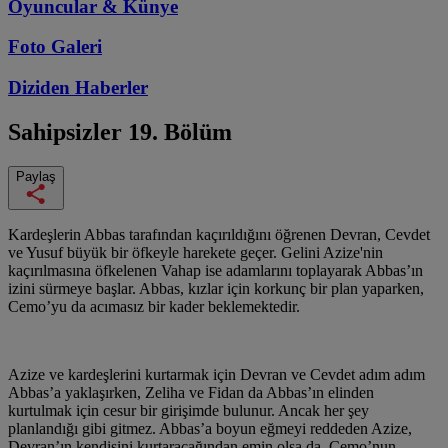
Oyuncular & Künye
Foto Galeri
Diziden
Haberler
Sahipsizler
19. Bölüm
Paylaş
Kardeşlerin Abbas tarafından kaçırıldığını öğrenen Devran, Cevdet
ve Yusuf büyük bir öfkeyle harekete geçer. Gelini Azize'nin
kaçırılmasına öfkelenen Vahap ise adamlarını toplayarak Abbas’ın
izini sürmeye başlar. Abbas, kızlar için korkunç bir plan yaparken,
Cemo’yu da acımasız bir kader beklemektedir.
Azize ve kardeşlerini kurtarmak için Devran ve Cevdet adım adım
Abbas’a yaklaşırken, Zeliha ve Fidan da Abbas’ın elinden
kurtulmak için cesur bir girişimde bulunur. Ancak her şey
planlandığı gibi gitmez. Abbas’a boyun eğmeyi reddeden Azize,
Devran’ın kendisini kurtaracağından emin olsa da, Cemo’nun