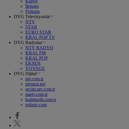
Künye
İletişim
Frekans
DYG Televizyonlar
NTV
STAR
EURO STAR
KRAL POP TV
DYG Radyolar
NTV RADYO
KRAL FM
KRAL POP
EKSEN
VOYAGE
DYG Dijital
ntv.com.tr
ntvspor.net
secim.ntv.com.tr
startv.com.tr
kralmuzik.com.tr
puhutv.com