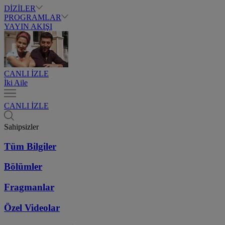
DİZİLER
PROGRAMLAR
YAYIN AKIŞI
CANLI İZLE
İki Aile
CANLI İZLE
Sahipsizler
Tüm Bilgiler
Bölümler
Fragmanlar
Özel Videolar