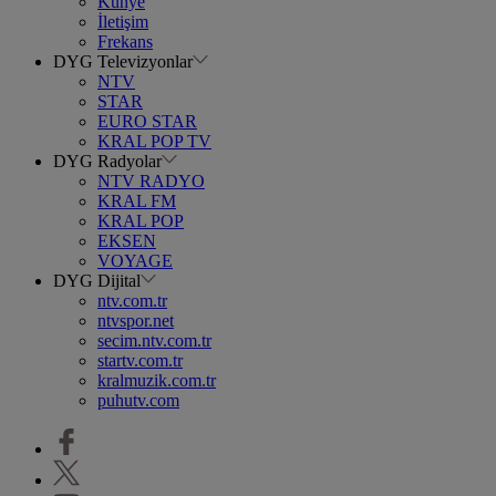
Künye
İletişim
Frekans
DYG Televizyonlar
NTV
STAR
EURO STAR
KRAL POP TV
DYG Radyolar
NTV RADYO
KRAL FM
KRAL POP
EKSEN
VOYAGE
DYG Dijital
ntv.com.tr
ntvspor.net
secim.ntv.com.tr
startv.com.tr
kralmuzik.com.tr
puhutv.com