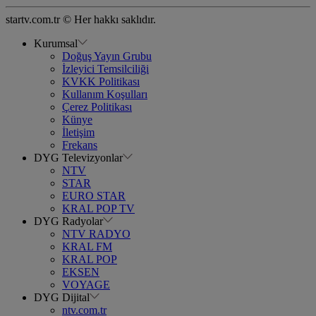
startv.com.tr © Her hakkı saklıdır.
Kurumsal
Doğuş Yayın Grubu
İzleyici Temsilciliği
KVKK Politikası
Kullanım Koşulları
Çerez Politikası
Künye
İletişim
Frekans
DYG Televizyonlar
NTV
STAR
EURO STAR
KRAL POP TV
DYG Radyolar
NTV RADYO
KRAL FM
KRAL POP
EKSEN
VOYAGE
DYG Dijital
ntv.com.tr