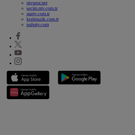
ntvspor.net
secim.ntv.com.tr
startv.com.tr
kralmuzik.com.tr
puhutv.com