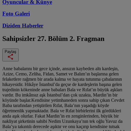
Oyuncular & Künye
Foto Galeri
Diziden
Haberler
Sahipsizler
27. Bölüm 2. Fragman
Paylaş
Anne babalarını bir gece içinde, ansızın kaybeden altı kardeşin,
Azize, Cemo, Zeliha, Fidan, Samet ve Balım’ın başlarına gelen
felaketlere rağmen bir arada kalma ve hayata tutunma çabalarının
hikayesidir. Hikâye İstanbul’da geçse de kardeşlerin başına gelen
trajedinin kökeninde anne babaları Bala ve Rıfat’ın büyük aşkları
vardır. Bu imkânsız aşk İstanbul’dan çok uzakta, Mardin’in bir
köyünde başlar.Kendisine yetimhaneden sonra sahip çıkan Cevdet
Baba tarafından yetiştirilen Rıfat, Bala’nın yaşadığı köyde
öğretmenlik yapmaktadır. Bala ve Rıfat birbirlerini ilk gördükleri
anda aşık olurlar. Fakat Mardin’in en zenginlerinden, büyük bir
nakliyat şirketinin sahibi Nedim Uzunkaya’nın tek oğlu Yavuz da
Bala’ya takıntılı derecede aşıktır ve onu kaçırıp kendisine tutsak