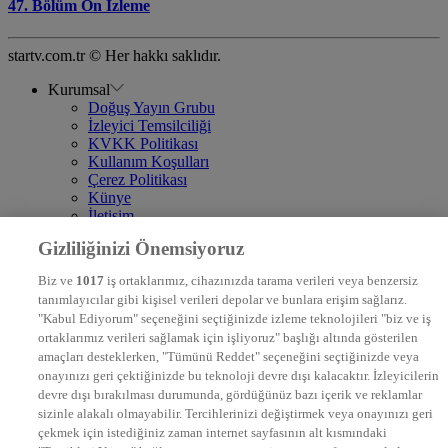
47. Bölüm Ön İzleme
startv.com.tr © Her hakkı saklıdır.
Kurumsal
Doğuş Yayın Grubu
İzleyici Temsilciliği
KVKK Politikası
Kullanım Koşulları
Çerez Politikası
Künye
İletişim
Frekans
Gizliliğinizi Önemsiyoruz
DYG Televizyonlar
NTV
Biz ve
1017
iş ortaklarımız, cihazınızda tarama verileri veya benzersiz
STAR
tanımlayıcılar gibi kişisel verileri depolar ve bunlara erişim sağlarız.
EURO STAR
"Kabul Ediyorum" seçeneğini seçtiğinizde izleme teknolojileri "biz ve iş
KRAL POP TV
ortaklarımız verileri sağlamak için işliyoruz" başlığı altında gösterilen
DYG Radyolar
amaçları desteklerken, "Tümünü Reddet" seçeneğini seçtiğinizde veya
NTV RADYO
onayınızı geri çektiğinizde bu teknoloji devre dışı kalacaktır. İzleyicilerin
KRAL FM
KRAL POP
devre dışı bırakılması durumunda, gördüğünüz bazı içerik ve reklamlar
EKSEN
sizinle alakalı olmayabilir. Tercihlerinizi değiştirmek veya onayınızı geri
VOYAGE
çekmek için istediğiniz zaman internet sayfasının alt kısmındaki