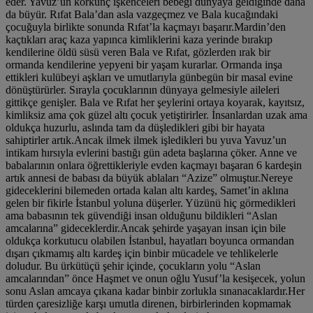
eder. Yavuz’un korkunç işkenceleri bebeği dünyaya geldiğinde daha
da büyür. Rıfat Bala’dan asla vazgeçmez ve Bala kucağındaki
çocuğuyla birlikte sonunda Rıfat’la kaçmayı başarır.Mardin’den
kaçtıkları araç kaza yapınca kimliklerini kaza yerinde bırakıp
kendilerine öldü süsü veren Bala ve Rıfat, gözlerden ırak bir
ormanda kendilerine yepyeni bir yaşam kurarlar. Ormanda inşa
ettikleri kulübeyi aşkları ve umutlarıyla günbegün bir masal evine
dönüştürürler. Sırayla çocuklarının dünyaya gelmesiyle aileleri
gittikçe genişler. Bala ve Rıfat her şeylerini ortaya koyarak, kayıtsız,
kimliksiz ama çok güzel altı çocuk yetiştirirler. İnsanlardan uzak ama
oldukça huzurlu, aslında tam da düşledikleri gibi bir hayata
sahiptirler artık.Ancak ilmek ilmek işledikleri bu yuva Yavuz’un
intikam hırsıyla evlerini bastığı gün adeta başlarına çöker. Anne ve
babalarının onlara öğrettikleriyle evden kaçmayı başaran 6 kardeşin
artık annesi de babası da büyük ablaları “Azize” olmuştur.Nereye
gideceklerini bilemeden ortada kalan altı kardeş, Samet’in aklına
gelen bir fikirle İstanbul yoluna düşerler. Yüzünü hiç görmedikleri
ama babasının tek güvendiği insan olduğunu bildikleri “Aslan
amcalarına” gideceklerdir.Ancak şehirde yaşayan insan için bile
oldukça korkutucu olabilen İstanbul, hayatları boyunca ormandan
dışarı çıkmamış altı kardeş için binbir mücadele ve tehlikelerle
doludur. Bu ürkütüçü şehir içinde, çocukların yolu “Aslan
amcalarından” önce Haşmet ve onun oğlu Yusuf’la kesişecek, yolun
sonu Aslan amcaya çıkana kadar binbir zorlukla sınanacaklardır.Her
türden çaresizliğe karşı umutla direnen, birbirlerinden kopmamak