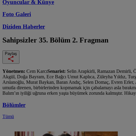
Oyuncular & Künye
Foto Galeri
Diziden
Haberler
Sahipsizler
35. Bölüm 2. Fragman
Paylaş
Yönetmen:
Cem Karcı
Senarist:
Selin Arapkirli, Ramazan Demirli,
Akgül, Doğa Bayram, Ece Bağcı Umut Kaplıca, Züleyha Yıldız, Tur
Arslanoğlu, Murat Baykan, Baran Andıç, Selen Domaç, Evren Erler, A
umutla direnen, birbirlerinden kopmamak için çabalamayı asla bırakm
Balım’ın iyiliği uğruna erken yaşta büyümek zorunda kalmıştır. Hikaye
Bölümler
Tümü