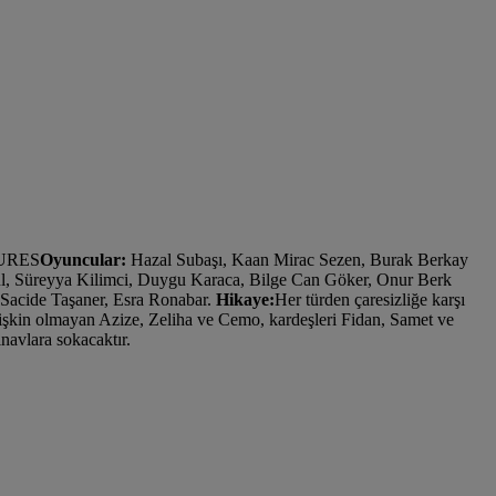
URES
Oyuncular:
Hazal Subaşı, Kaan Mirac Sezen, Burak Berkay
, Süreyya Kilimci, Duygu Karaca, Bilge Can Göker, Onur Berk
Sacide Taşaner, Esra Ronabar.
Hikaye:
Her türden çaresizliğe karşı
tişkin olmayan Azize, Zeliha ve Cemo, kardeşleri Fidan, Samet ve
navlara sokacaktır.