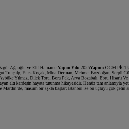
 Özgür Ağaoğlu ve Elif Hamamcı
Yapım Yılı:
2025
Yapım:
OGM PİCT
gut Tunçalp, Enes Koçak, Mina Derman, Mehmet Bozdoğan, Serpil Gül
ybüke Yılmaz, Dilek Tora, Bora Pak, Arya Bozabalı, Ebru Hisarlı Ve 
ayan altı kardeşin hayata tutunma hikayesidir. Henüz tam anlamıyla ye
 Mardin’de, masum bir aşkla başlar; İstanbul ise bu üçlüyü çok çetin sı