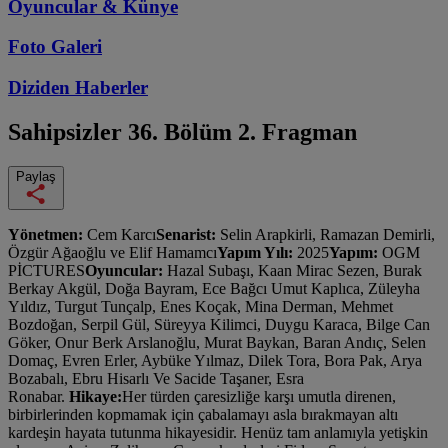
Oyuncular & Künye
Foto Galeri
Diziden
Haberler
Sahipsizler
36. Bölüm 2. Fragman
Paylaş
Yönetmen:
Cem Karcı
Senarist:
Selin Arapkirli, Ramazan Demirli,
Özgür Ağaoğlu ve Elif Hamamcı
Yapım Yılı:
2025
Yapım:
OGM
PİCTURES
Oyuncular:
Hazal Subaşı, Kaan Mirac Sezen, Burak
Berkay Akgül, Doğa Bayram, Ece Bağcı Umut Kaplıca, Züleyha
Yıldız, Turgut Tunçalp, Enes Koçak, Mina Derman, Mehmet
Bozdoğan, Serpil Gül, Süreyya Kilimci, Duygu Karaca, Bilge Can
Göker, Onur Berk Arslanoğlu, Murat Baykan, Baran Andıç, Selen
Domaç, Evren Erler, Aybüke Yılmaz, Dilek Tora, Bora Pak, Arya
Bozabalı, Ebru Hisarlı Ve Sacide Taşaner, Esra
Ronabar.
Hikaye:
Her türden çaresizliğe karşı umutla direnen,
birbirlerinden kopmamak için çabalamayı asla bırakmayan altı
kardeşin hayata tutunma hikayesidir. Henüz tam anlamıyla yetişkin