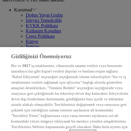
Kurumsal
Doğuş Yayın Grubu
İzleyici Temsilciliği
KVKK Politikası
Kullanım Koşulları
Çerez Politikası
Künye
İletişim
Frekans
Gizliliğinizi Önemsiyoruz
DYG Televizyonlar
NTV
Biz ve
1017
iş ortaklarımız, cihazınızda tarama verileri veya benzersiz
STAR
tanımlayıcılar gibi kişisel verileri depolar ve bunlara erişim sağlarız.
EURO STAR
"Kabul Ediyorum" seçeneğini seçtiğinizde izleme teknolojileri "biz ve iş
KRAL POP TV
ortaklarımız verileri sağlamak için işliyoruz" başlığı altında gösterilen
DYG Radyolar
amaçları desteklerken, "Tümünü Reddet" seçeneğini seçtiğinizde veya
NTV RADYO
onayınızı geri çektiğinizde bu teknoloji devre dışı kalacaktır. İzleyicilerin
KRAL FM
KRAL POP
devre dışı bırakılması durumunda, gördüğünüz bazı içerik ve reklamlar
EKSEN
sizinle alakalı olmayabilir. Tercihlerinizi değiştirmek veya onayınızı geri
VOYAGE
çekmek için istediğiniz zaman internet sayfasının alt kısmındaki
DYG Dijital
"Tercihleri Yönet" bağlantısına veya varsa internet sayfasının sol alt
ntv.com.tr
kısmındaki yüzen simgeye tıklayarak bu menüye yeniden ulaşabilirsiniz.
ntvspor.net
Tercihleriniz Website kapsamında geçerli olacaktır. Daha fazla ayrıntı için
secim.ntv.com.tr