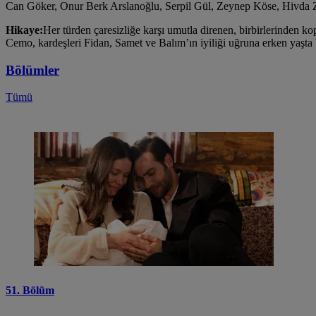
Can Göker, Onur Berk Arslanoğlu, Serpil Gül, Zeynep Köse, Hivda Z
Hikaye:
Her türden çaresizliğe karşı umutla direnen, birbirlerinden 
Cemo, kardeşleri Fidan, Samet ve Balım’ın iyiliği uğruna erken yaşta 
Bölümler
Tümü
51. Bölüm