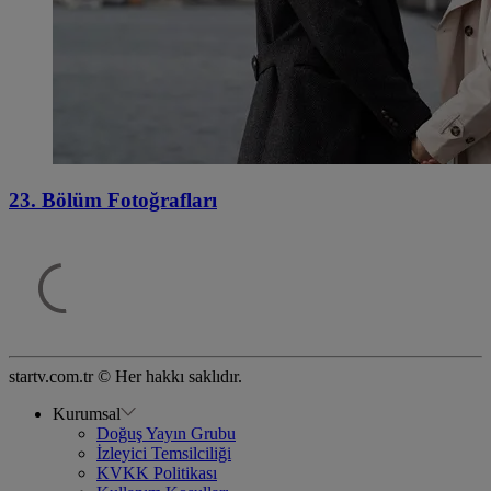
23. Bölüm Fotoğrafları
startv.com.tr © Her hakkı saklıdır.
Kurumsal
Doğuş Yayın Grubu
İzleyici Temsilciliği
KVKK Politikası