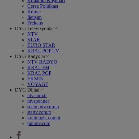
Kullanım Koşulları
Çerez Politikası
Künye
İletişim
Frekans
DYG Televizyonlar
NTV
STAR
EURO STAR
KRAL POP TV
DYG Radyolar
NTV RADYO
KRAL FM
KRAL POP
EKSEN
VOYAGE
DYG Dijital
ntv.com.tr
ntvspor.net
secim.ntv.com.tr
startv.com.tr
kralmuzik.com.tr
puhutv.com