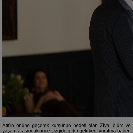
Atıf'ın önüne geçerek kurşunun hedefi olan Ziya, ölüm ve
yaşam arasındaki ince çizgide gidip gelirken, vurulma haberi