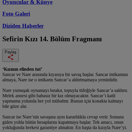
Oyuncular & Künye
Foto Galeri
Diziden
Haberler
Sefirin Kızı
14. Bölüm Fragmanı
Paylaş
‘Kızının elinden tut’
Sancar ve Nare arasında kıyasıya bir savaş başlar. Sancar intikamını
almaya, Nare ise o intikamı Sancar’a aldırtmamaya yeminlidir.
Nare yumuşak oynamayı bırakır, topuyla tüfeğiyle Sancar’a saldırır.
Melek annesi gibi babasız bir kız olmayacaktır. Sancar’ı katil
yapmama yolunda her yol mübahtır. Bunun için konakta kalmayı
bile göze alır.
Sancar ise Nare’nin savaşına aynı kararlılıkla cevap verir. Sonuna
giden yolda bütün hesaplarını kapatmaya başlar. Tek amacı, onun
yokluğunda herkesi garantiye almaktır. En başta da kızıyla Nare’yi.