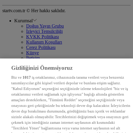
startv.com.tr © Her hakkı saklıdır.
Kurumsal
Doğuş Yayın Grubu
İzleyici Temsilciliği
KVKK Politikası
Kullanım Koşulları
Çerez Politikası
Künye
İletişim
Frekans
Gizliliğinizi Önemsiyoruz
DYG Televizyonlar
NTV
Biz ve
1017
iş ortaklarımız, cihazınızda tarama verileri veya benzersiz
STAR
tanımlayıcılar gibi kişisel verileri depolar ve bunlara erişim sağlarız.
EURO STAR
"Kabul Ediyorum" seçeneğini seçtiğinizde izleme teknolojileri "biz ve iş
KRAL POP TV
ortaklarımız verileri sağlamak için işliyoruz" başlığı altında gösterilen
DYG Radyolar
amaçları desteklerken, "Tümünü Reddet" seçeneğini seçtiğinizde veya
NTV RADYO
onayınızı geri çektiğinizde bu teknoloji devre dışı kalacaktır. İzleyicilerin
KRAL FM
KRAL POP
devre dışı bırakılması durumunda, gördüğünüz bazı içerik ve reklamlar
EKSEN
sizinle alakalı olmayabilir. Tercihlerinizi değiştirmek veya onayınızı geri
VOYAGE
çekmek için istediğiniz zaman internet sayfasının alt kısmındaki
DYG Dijital
"Tercihleri Yönet" bağlantısına veya varsa internet sayfasının sol alt
ntv.com.tr