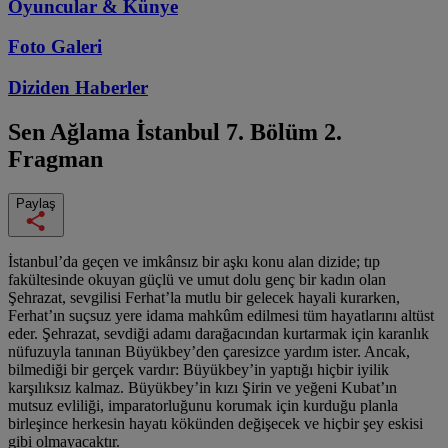
Oyuncular & Künye
Foto Galeri
Diziden
Haberler
Sen Ağlama İstanbul
7. Bölüm 2.
Fragman
Paylaş
İstanbul’da geçen ve imkânsız bir aşkı konu alan dizide; tıp
fakültesinde okuyan güçlü ve umut dolu genç bir kadın olan
Şehrazat, sevgilisi Ferhat’la mutlu bir gelecek hayali kurarken,
Ferhat’ın suçsuz yere idama mahkûm edilmesi tüm hayatlarını altüst
eder. Şehrazat, sevdiği adamı darağacından kurtarmak için karanlık
nüfuzuyla tanınan Büyükbey’den çaresizce yardım ister. Ancak,
bilmediği bir gerçek vardır: Büyükbey’in yaptığı hiçbir iyilik
karşılıksız kalmaz. Büyükbey’in kızı Şirin ve yeğeni Kubat’ın
mutsuz evliliği, imparatorluğunu korumak için kurduğu planla
birleşince herkesin hayatı kökünden değişecek ve hiçbir şey eskisi
gibi olmayacaktır.