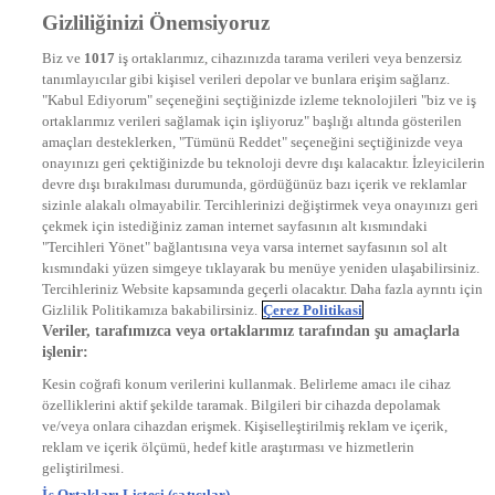
Frekans
Gizliliğinizi Önemsiyoruz
DYG Televizyonlar
NTV
Biz ve
1017
iş ortaklarımız, cihazınızda tarama verileri veya benzersiz
STAR
tanımlayıcılar gibi kişisel verileri depolar ve bunlara erişim sağlarız.
EURO STAR
"Kabul Ediyorum" seçeneğini seçtiğinizde izleme teknolojileri "biz ve iş
KRAL POP TV
ortaklarımız verileri sağlamak için işliyoruz" başlığı altında gösterilen
DYG Radyolar
amaçları desteklerken, "Tümünü Reddet" seçeneğini seçtiğinizde veya
NTV RADYO
onayınızı geri çektiğinizde bu teknoloji devre dışı kalacaktır. İzleyicilerin
KRAL FM
KRAL POP
devre dışı bırakılması durumunda, gördüğünüz bazı içerik ve reklamlar
EKSEN
sizinle alakalı olmayabilir. Tercihlerinizi değiştirmek veya onayınızı geri
VOYAGE
çekmek için istediğiniz zaman internet sayfasının alt kısmındaki
DYG Dijital
"Tercihleri Yönet" bağlantısına veya varsa internet sayfasının sol alt
ntv.com.tr
kısmındaki yüzen simgeye tıklayarak bu menüye yeniden ulaşabilirsiniz.
ntvspor.net
Tercihleriniz Website kapsamında geçerli olacaktır. Daha fazla ayrıntı için
secim.ntv.com.tr
Gizlilik Politikamıza bakabilirsiniz.
Çerez Politikasi
startv.com.tr
Veriler, tarafımızca veya ortaklarımız tarafından şu amaçlarla
kralmuzik.com.tr
işlenir:
puhutv.com
Kesin coğrafi konum verilerini kullanmak. Belirleme amacı ile cihaz
özelliklerini aktif şekilde taramak. Bilgileri bir cihazda depolamak
ve/veya onlara cihazdan erişmek. Kişiselleştirilmiş reklam ve içerik,
reklam ve içerik ölçümü, hedef kitle araştırması ve hizmetlerin
geliştirilmesi.
İş Ortakları Listesi (satıcılar)