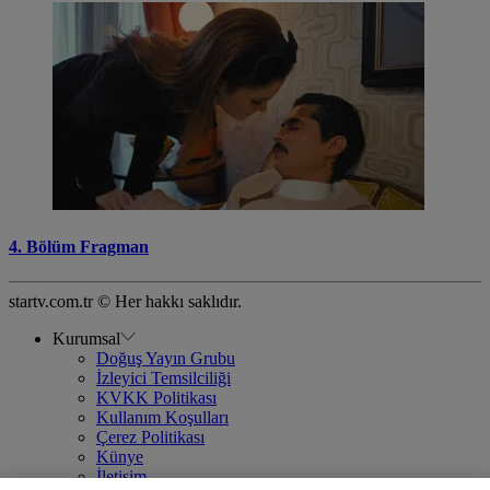
4. Bölüm Fragman
startv.com.tr © Her hakkı saklıdır.
Kurumsal
Doğuş Yayın Grubu
İzleyici Temsilciliği
KVKK Politikası
Kullanım Koşulları
Çerez Politikası
Künye
İletişim