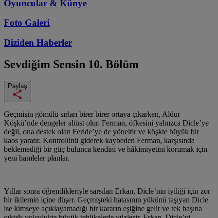
Oyuncular & Künye
Foto Galeri
Diziden
Haberler
Sevdiğim Sensin
10. Bölüm
Paylaş
Geçmişin gömülü sırları birer birer ortaya çıkarken, Aldur
Köşkü’nde dengeler altüst olur. Ferman, öfkesini yalnızca Dicle’ye
değil, ona destek olan Feride’ye de yöneltir ve köşkte büyük bir
kaos yaratır. Kontrolünü giderek kaybeden Ferman, karşısında
beklemediği bir güç bulunca kendini ve hâkimiyetini korumak için
yeni hamleler planlar.
Yıllar sonra öğrendikleriyle sarsılan Erkan, Dicle’nin iyiliği için zor
bir ikilemin içine düşer. Geçmişteki hatasının yükünü taşıyan Dicle
ise kimseye açıklayamadığı bir kararın eşiğine gelir ve tek başına
çıktığı yolculukta büyük tehlikelerle yüzleşir. Erkan, Dicle’yi