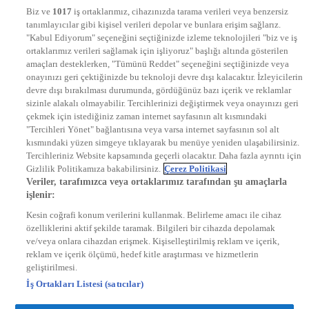
NTV
Biz ve
1017
iş ortaklarımız, cihazınızda tarama verileri veya benzersiz
STAR
tanımlayıcılar gibi kişisel verileri depolar ve bunlara erişim sağlarız.
EURO STAR
"Kabul Ediyorum" seçeneğini seçtiğinizde izleme teknolojileri "biz ve iş
KRAL POP TV
ortaklarımız verileri sağlamak için işliyoruz" başlığı altında gösterilen
DYG Radyolar
amaçları desteklerken, "Tümünü Reddet" seçeneğini seçtiğinizde veya
NTV RADYO
onayınızı geri çektiğinizde bu teknoloji devre dışı kalacaktır. İzleyicilerin
KRAL FM
KRAL POP
devre dışı bırakılması durumunda, gördüğünüz bazı içerik ve reklamlar
EKSEN
sizinle alakalı olmayabilir. Tercihlerinizi değiştirmek veya onayınızı geri
VOYAGE
çekmek için istediğiniz zaman internet sayfasının alt kısmındaki
DYG Dijital
"Tercihleri Yönet" bağlantısına veya varsa internet sayfasının sol alt
ntv.com.tr
kısmındaki yüzen simgeye tıklayarak bu menüye yeniden ulaşabilirsiniz.
ntvspor.net
Tercihleriniz Website kapsamında geçerli olacaktır. Daha fazla ayrıntı için
secim.ntv.com.tr
Gizlilik Politikamıza bakabilirsiniz.
Çerez Politikasi
startv.com.tr
Veriler, tarafımızca veya ortaklarımız tarafından şu amaçlarla
kralmuzik.com.tr
işlenir:
puhutv.com
Kesin coğrafi konum verilerini kullanmak. Belirleme amacı ile cihaz
özelliklerini aktif şekilde taramak. Bilgileri bir cihazda depolamak
ve/veya onlara cihazdan erişmek. Kişiselleştirilmiş reklam ve içerik,
reklam ve içerik ölçümü, hedef kitle araştırması ve hizmetlerin
geliştirilmesi.
İş Ortakları Listesi (satıcılar)