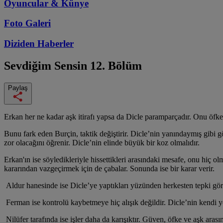
Oyuncular & Künye
Foto Galeri
Diziden
Haberler
Sevdiğim Sensin
12. Bölüm
Paylaş
Erkan her ne kadar aşk itirafı yapsa da Dicle paramparçadır. Onu öfk
Bunu fark eden Burçin, taktik değiştirir. Dicle’nin yanındaymış gibi 
zor olacağını öğrenir. Dicle’nin elinde büyük bir koz olmalıdır.
Erkan'ın ise söyledikleriyle hissettikleri arasındaki mesafe, onu hiç o
kararından vazgeçirmek için de çabalar. Sonunda ise bir karar verir.
Aldur hanesinde ise Dicle’ye yaptıkları yüzünden herkesten tepki gör
Ferman ise kontrolü kaybetmeye hiç alışık değildir. Dicle’nin kendi y
Nilüfer tarafında ise işler daha da karışıktır. Güven, öfke ve aşk ara