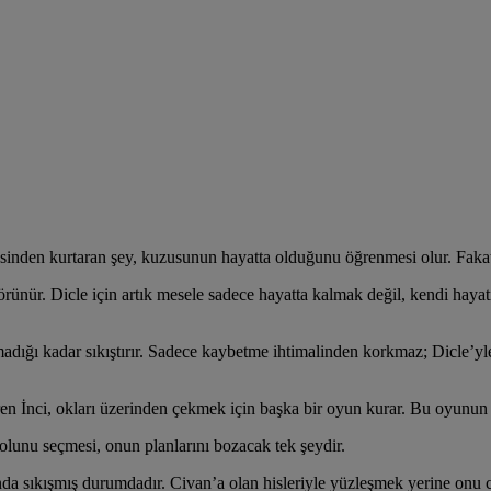
esinden kurtaran şey, kuzusunun hayatta olduğunu öğrenmesi olur. Faka
görünür. Dicle için artık mesele sadece hayatta kalmak değil, kendi hay
lmadığı kadar sıkıştırır. Sadece kaybetme ihtimalinden korkmaz; Dicle’yl
en İnci, okları üzerinden çekmek için başka bir oyun kurar. Bu oyunun 
olunu seçmesi, onun planlarını bozacak tek şeydir.
sında sıkışmış durumdadır. Civan’a olan hisleriyle yüzleşmek yerine onu 