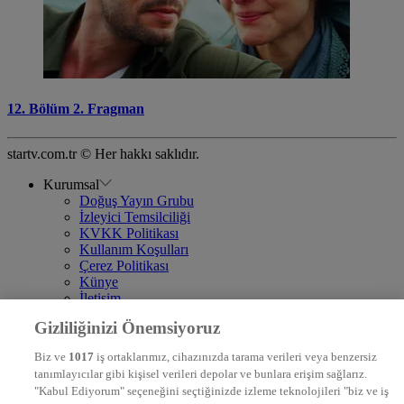
12. Bölüm 2. Fragman
startv.com.tr © Her hakkı saklıdır.
Kurumsal
Doğuş Yayın Grubu
İzleyici Temsilciliği
KVKK Politikası
Kullanım Koşulları
Çerez Politikası
Künye
İletişim
Frekans
Gizliliğinizi Önemsiyoruz
DYG Televizyonlar
NTV
Biz ve
1017
iş ortaklarımız, cihazınızda tarama verileri veya benzersiz
STAR
tanımlayıcılar gibi kişisel verileri depolar ve bunlara erişim sağlarız.
EURO STAR
"Kabul Ediyorum" seçeneğini seçtiğinizde izleme teknolojileri "biz ve iş
KRAL POP TV