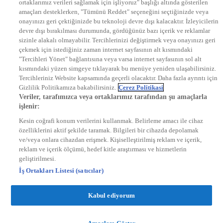
ortaklarımız verileri sağlamak için işliyoruz" başlığı altında gösterilen
DYG Radyolar
amaçları desteklerken, "Tümünü Reddet" seçeneğini seçtiğinizde veya
NTV RADYO
onayınızı geri çektiğinizde bu teknoloji devre dışı kalacaktır. İzleyicilerin
KRAL FM
KRAL POP
devre dışı bırakılması durumunda, gördüğünüz bazı içerik ve reklamlar
EKSEN
sizinle alakalı olmayabilir. Tercihlerinizi değiştirmek veya onayınızı geri
VOYAGE
çekmek için istediğiniz zaman internet sayfasının alt kısmındaki
DYG Dijital
"Tercihleri Yönet" bağlantısına veya varsa internet sayfasının sol alt
ntv.com.tr
kısmındaki yüzen simgeye tıklayarak bu menüye yeniden ulaşabilirsiniz.
ntvspor.net
Tercihleriniz Website kapsamında geçerli olacaktır. Daha fazla ayrıntı için
secim.ntv.com.tr
Gizlilik Politikamıza bakabilirsiniz.
Çerez Politikasi
startv.com.tr
Veriler, tarafımızca veya ortaklarımız tarafından şu amaçlarla
kralmuzik.com.tr
işlenir:
puhutv.com
Kesin coğrafi konum verilerini kullanmak. Belirleme amacı ile cihaz
özelliklerini aktif şekilde taramak. Bilgileri bir cihazda depolamak
ve/veya onlara cihazdan erişmek. Kişiselleştirilmiş reklam ve içerik,
reklam ve içerik ölçümü, hedef kitle araştırması ve hizmetlerin
geliştirilmesi.
İş Ortakları Listesi (satıcılar)
Kabul ediyorum