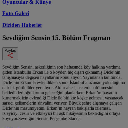
Oyuncular & Künye
Foto Galeri
Diziden
Haberler
Sevdiğim Sensin
15. Bölüm Fragman
Paylaş
Sevdiğim Sensin, askerliğinin son haftasında köy halkına yardıma
giden İstanbullu Erkan ile o köyden hiç dışarı çıkmamış Dicle’nin
tanışmasıyla değişen hayatlarını konu alıyor. Yayınlanan tanıtımda,
Dicle’nin Erkan’la evlendikten sonra İstanbul’a uzanan yolculuğuna
dair ilk görüntüler yer alıyor. Aldur ailesi, askerden dönmesini
bekledikleri oğullarının geleceğini planlarken, Erkan’ın hayatını
kurtarmak için evlendiği Dicle ile birlikte köşke gelmesi, yaşanacak
sarsıcı gelişmelerin sinyalini veriyor. Büyük şehre alışmaya çalışan
Dicle’nin masumiyetini, Erkan’ın hayran bakışlarla izlemesi,
izleyiciyi cesur ve etkileyici bir aşk hikâyesinin beklediğini ortaya
koyuyor.Sevdiğim Sensin Perşembe Star'da