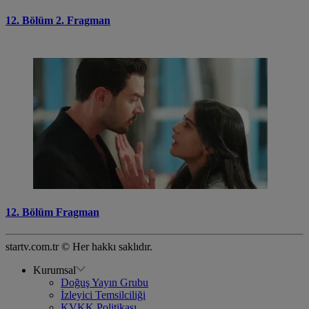
12. Bölüm 2. Fragman
12. Bölüm Fragman
startv.com.tr © Her hakkı saklıdır.
Kurumsal
Doğuş Yayın Grubu
İzleyici Temsilciliği
KVKK Politikası