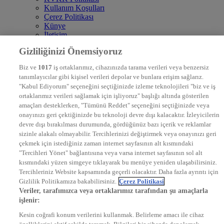
Kullanım Koşulları
Çerez Politikası
Künye
İletişim
Frekans
Gizliliğinizi Önemsiyoruz
DYG Televizyonlar
NTV
Biz ve
1017
iş ortaklarımız, cihazınızda tarama verileri veya benzersiz
STAR
tanımlayıcılar gibi kişisel verileri depolar ve bunlara erişim sağlarız.
EURO STAR
"Kabul Ediyorum" seçeneğini seçtiğinizde izleme teknolojileri "biz ve iş
KRAL POP TV
ortaklarımız verileri sağlamak için işliyoruz" başlığı altında gösterilen
DYG Radyolar
amaçları desteklerken, "Tümünü Reddet" seçeneğini seçtiğinizde veya
NTV RADYO
onayınızı geri çektiğinizde bu teknoloji devre dışı kalacaktır. İzleyicilerin
KRAL FM
KRAL POP
devre dışı bırakılması durumunda, gördüğünüz bazı içerik ve reklamlar
EKSEN
sizinle alakalı olmayabilir. Tercihlerinizi değiştirmek veya onayınızı geri
VOYAGE
çekmek için istediğiniz zaman internet sayfasının alt kısmındaki
DYG Dijital
"Tercihleri Yönet" bağlantısına veya varsa internet sayfasının sol alt
ntv.com.tr
kısmındaki yüzen simgeye tıklayarak bu menüye yeniden ulaşabilirsiniz.
ntvspor.net
Tercihleriniz Website kapsamında geçerli olacaktır. Daha fazla ayrıntı için
secim.ntv.com.tr
Gizlilik Politikamıza bakabilirsiniz.
Çerez Politikasi
startv.com.tr
Veriler, tarafımızca veya ortaklarımız tarafından şu amaçlarla
kralmuzik.com.tr
işlenir:
puhutv.com
Kesin coğrafi konum verilerini kullanmak. Belirleme amacı ile cihaz