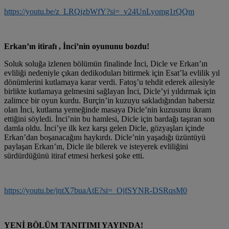
https://youtu.be/z_LRQjzbWfY?si=_v24UnLyomg1rQQm
Erkan’ın itirafı , İnci’nin oyununu bozdu!
Soluk soluğa izlenen bölümün finalinde İnci, Dicle ve Erkan’ın
evliliği nedeniyle çıkan dedikoduları bitirmek için Esat’la evlilik yıl
dönümlerini kutlamaya karar verdi. Fatoş’u tehdit ederek ailesiyle
birlikte kutlamaya gelmesini sağlayan İnci, Dicle’yi yıldırmak için
zalimce bir oyun kurdu. Burçin’in kuzuyu sakladığından habersiz
olan İnci, kutlama yemeğinde masaya Dicle’nin kuzusunu ikram
ettiğini söyledi. İnci’nin bu hamlesi, Dicle için bardağı taşıran son
damla oldu. İnci’ye ilk kez karşı gelen Dicle, gözyaşları içinde
Erkan’dan boşanacağını haykırdı. Dicle’nin yaşadığı üzüntüyü
paylaşan Erkan’ın, Dicle ile bilerek ve isteyerek evliliğini
sürdürdüğünü itiraf etmesi herkesi şoke etti.
https://youtu.be/jntX7buaAtE?si=_OjfSYNR-DSRqsM0
YENİ BÖLÜM TANITIMI YAYINDA!