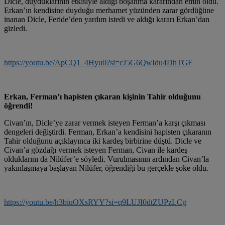
Dicle, duyduklarının etkisiyle aldığı boşanma kararından emin oldu.
Erkan’ın kendisine duyduğu merhamet yüzünden zarar gördüğüne
inanan Dicle, Feride’den yardım istedi ve aldığı kararı Erkan’dan
gizledi.
https://youtu.be/ApCQ1_4Hyu0?si=cJ5G6QwIdu4DhTGF
Erkan, Ferman’ı hapisten çıkaran kişinin Tahir olduğunu
öğrendi!
Civan’ın, Dicle’ye zarar vermek isteyen Ferman’a karşı çıkması
dengeleri değiştirdi. Ferman, Erkan’a kendisini hapisten çıkaranın
Tahir olduğunu açıklayınca iki kardeş birbirine düştü. Dicle ve
Civan’a gözdağı vermek isteyen Ferman, Civan ile kardeş
olduklarını da Nilüfer’e söyledi. Vurulmasının ardından Civan’la
yakınlaşmaya başlayan Nilüfer, öğrendiği bu gerçekle şoke oldu.
https://youtu.be/h3biuOXsRYY?si=q9LUJI0dtZUPzLCg