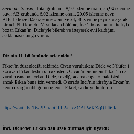
Sevdiğim Sensin;
Total grubunda 8,97 izlenme oranı, 25,94 izlenme
payı; AB grubunda 6,02 izlenme oranı, 20,05 izlenme payı;
ABC1’de ise 8,50 izlenme oranı ve 24,58 izlenme payına ulaşarak
birinciliğini korudu. Yayınlanan bölüme, İnci’nin oyununu itirafıyla
bozan Erkan’ın, Dicle’yle bilerek ve isteyerek evli kaldığını
açıklaması damga vurdu.
Dizinin 11. bölümünde neler oldu?
Fikret’in düzenlediği saldırıda Civan vurulurken; Dicle ve Nilüfer’i
koruyan Erkan teslim olmak istedi. Civan’ın ardından Erkan’ın da
vurulmasından korkan Dicle, sevdiği adama engel olmak istedi
ancak Erkan buna izin vermedi. O sırada İnci’nin itirafıyla Erkan’ın
kendi öz oğlu olduğunu öğrenen Fikret, saldırıyı durdurdu.
https://youtu.be/Dw2B_vvrOEE?si=xZOALWXXqQLft6lK
İnci, Dicle’den Erkan’dan uzak durması için uyardı!