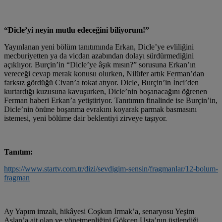
“Dicle’yi neyin mutlu edeceğini biliyorum!”
Yayınlanan yeni bölüm tanıtımında Erkan, Dicle’ye evliliğini
mecburiyetten ya da vicdan azabından dolayı sürdürmediğini
açıklıyor. Burçin’in “Dicle’ye âşık mısın?” sorusuna Erkan’ın
vereceği cevap merak konusu olurken, Nilüfer artık Ferman’dan
farksız gördüğü Civan’a tokat atıyor. Dicle, Burçin’in İnci’den
kurtardığı kuzusuna kavuşurken, Dicle’nin boşanacağını öğrenen
Ferman haberi Erkan’a yetiştiriyor. Tanıtımın finalinde ise Burçin’in,
Dicle’nin önüne boşanma evrakını koyarak parmak basmasını
istemesi, yeni bölüme dair beklentiyi zirveye taşıyor.
Tanıtım:
https://www.startv.com.tr/dizi/sevdigim-sensin/fragmanlar/12-bolum-
fragman
Ay Yapım imzalı, hikâyesi Coşkun Irmak’a, senaryosu Yeşim
Aslan’a ait olan ve yönetmenliğini Gökçen Usta’nın üstlendiği