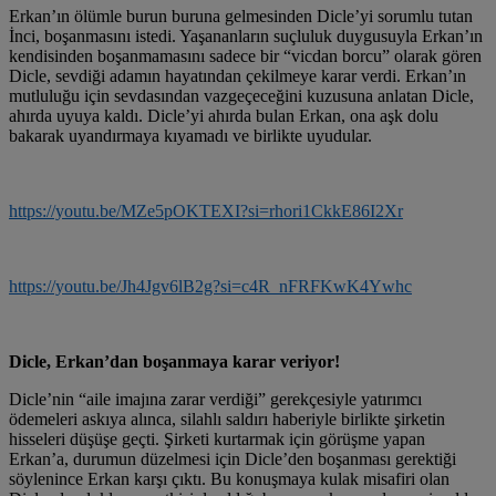
Erkan’ın ölümle burun buruna gelmesinden Dicle’yi sorumlu tutan
İnci, boşanmasını istedi. Yaşananların suçluluk duygusuyla Erkan’ın
kendisinden boşanmamasını sadece bir “vicdan borcu” olarak gören
Dicle, sevdiği adamın hayatından çekilmeye karar verdi. Erkan’ın
mutluluğu için sevdasından vazgeçeceğini kuzusuna anlatan Dicle,
ahırda uyuya kaldı. Dicle’yi ahırda bulan Erkan, ona aşk dolu
bakarak uyandırmaya kıyamadı ve birlikte uyudular.
https://youtu.be/MZe5pOKTEXI?si=rhori1CkkE86I2Xr
https://youtu.be/Jh4Jgv6lB2g?si=c4R_nFRFKwK4Ywhc
Dicle, Erkan’dan boşanmaya karar veriyor!
Dicle’nin “aile imajına zarar verdiği” gerekçesiyle yatırımcı
ödemeleri askıya alınca, silahlı saldırı haberiyle birlikte şirketin
hisseleri düşüşe geçti. Şirketi kurtarmak için görüşme yapan
Erkan’a, durumun düzelmesi için Dicle’den boşanması gerektiği
söylenince Erkan karşı çıktı. Bu konuşmaya kulak misafiri olan