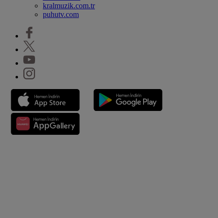
kralmuzik.com.tr
puhutv.com