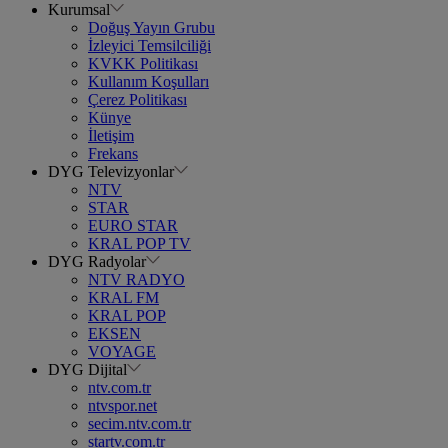
Kurumsal
Doğuş Yayın Grubu
İzleyici Temsilciliği
KVKK Politikası
Kullanım Koşulları
Çerez Politikası
Künye
İletişim
Frekans
DYG Televizyonlar
NTV
STAR
EURO STAR
KRAL POP TV
DYG Radyolar
NTV RADYO
KRAL FM
KRAL POP
EKSEN
VOYAGE
DYG Dijital
ntv.com.tr
ntvspor.net
secim.ntv.com.tr
startv.com.tr