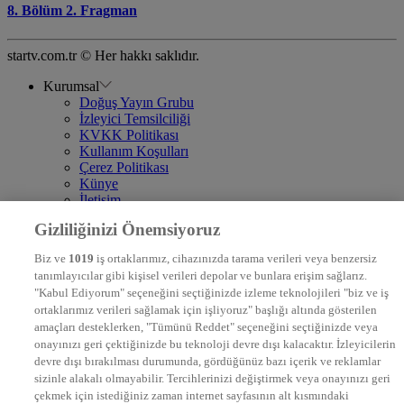
8. Bölüm 2. Fragman
startv.com.tr © Her hakkı saklıdır.
Kurumsal
Doğuş Yayın Grubu
İzleyici Temsilciliği
KVKK Politikası
Kullanım Koşulları
Çerez Politikası
Künye
İletişim
Frekans
Gizliliğinizi Önemsiyoruz
DYG Televizyonlar
NTV
Biz ve
1019
iş ortaklarımız, cihazınızda tarama verileri veya benzersiz
STAR
tanımlayıcılar gibi kişisel verileri depolar ve bunlara erişim sağlarız.
EURO STAR
"Kabul Ediyorum" seçeneğini seçtiğinizde izleme teknolojileri "biz ve iş
KRAL POP TV
ortaklarımız verileri sağlamak için işliyoruz" başlığı altında gösterilen
DYG Radyolar
amaçları desteklerken, "Tümünü Reddet" seçeneğini seçtiğinizde veya
NTV RADYO
onayınızı geri çektiğinizde bu teknoloji devre dışı kalacaktır. İzleyicilerin
KRAL FM
KRAL POP
devre dışı bırakılması durumunda, gördüğünüz bazı içerik ve reklamlar
EKSEN
sizinle alakalı olmayabilir. Tercihlerinizi değiştirmek veya onayınızı geri
VOYAGE
çekmek için istediğiniz zaman internet sayfasının alt kısmındaki