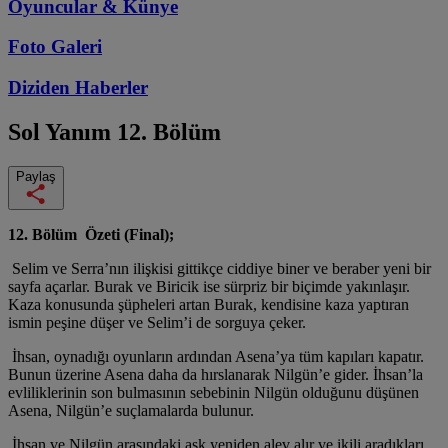
Oyuncular & Künye
Foto Galeri
Diziden
Haberler
Sol Yanım
12. Bölüm
Paylaş
12. Bölüm Özeti (Final);
Selim ve Serra’nın ilişkisi gittikçe ciddiye biner ve beraber yeni bir
sayfa açarlar. Burak ve Biricik ise sürpriz bir biçimde yakınlaşır.
Kaza konusunda şüpheleri artan Burak, kendisine kaza yaptıran
ismin peşine düşer ve Selim’i de sorguya çeker.
İhsan, oynadığı oyunların ardından Asena’ya tüm kapıları kapatır.
Bunun üzerine Asena daha da hırslanarak Nilgün’e gider. İhsan’la
evliliklerinin son bulmasının sebebinin Nilgün olduğunu düşünen
Asena, Nilgün’e suçlamalarda bulunur.
İhsan ve Nilgün arasındaki aşk yeniden alev alır ve ikili aradıkları