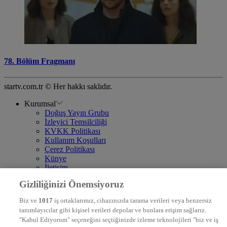
78. Bölüm Fragmanı
startv.com.tr © Her hakkı saklıdır.
Kurumsal
Doğuş Yayın Grubu
İzleyici Temsilciliği
KVKK Politikası
Kullanım Koşulları
Çerez Politikası
Künye
İletişim
Frekans
Gizliliğinizi Önemsiyoruz
DYG Televizyonlar
NTV
Biz ve
1017
iş ortaklarımız, cihazınızda tarama verileri veya benzersiz
STAR
tanımlayıcılar gibi kişisel verileri depolar ve bunlara erişim sağlarız.
EURO STAR
"Kabul Ediyorum" seçeneğini seçtiğinizde izleme teknolojileri "biz ve iş
KRAL POP TV