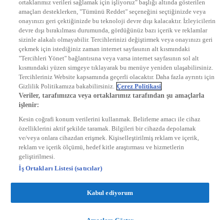
ortaklarımız verileri sağlamak için işliyoruz" başlığı altında gösterilen
DYG Radyolar
amaçları desteklerken, "Tümünü Reddet" seçeneğini seçtiğinizde veya
NTV RADYO
onayınızı geri çektiğinizde bu teknoloji devre dışı kalacaktır. İzleyicilerin
KRAL FM
KRAL POP
devre dışı bırakılması durumunda, gördüğünüz bazı içerik ve reklamlar
EKSEN
sizinle alakalı olmayabilir. Tercihlerinizi değiştirmek veya onayınızı geri
VOYAGE
çekmek için istediğiniz zaman internet sayfasının alt kısmındaki
DYG Dijital
"Tercihleri Yönet" bağlantısına veya varsa internet sayfasının sol alt
ntv.com.tr
kısmındaki yüzen simgeye tıklayarak bu menüye yeniden ulaşabilirsiniz.
ntvspor.net
Tercihleriniz Website kapsamında geçerli olacaktır. Daha fazla ayrıntı için
secim.ntv.com.tr
Gizlilik Politikamıza bakabilirsiniz.
Çerez Politikasi
startv.com.tr
Veriler, tarafımızca veya ortaklarımız tarafından şu amaçlarla
kralmuzik.com.tr
işlenir:
puhutv.com
Kesin coğrafi konum verilerini kullanmak. Belirleme amacı ile cihaz
özelliklerini aktif şekilde taramak. Bilgileri bir cihazda depolamak
ve/veya onlara cihazdan erişmek. Kişiselleştirilmiş reklam ve içerik,
reklam ve içerik ölçümü, hedef kitle araştırması ve hizmetlerin
geliştirilmesi.
İş Ortakları Listesi (satıcılar)
Kabul ediyorum