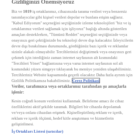
Gizliliğinizi Önemsiyoruz
DYG Televizyonlar
NTV
Biz ve
1019
iş ortaklarımız, cihazınızda tarama verileri veya benzersiz
STAR
tanımlayıcılar gibi kişisel verileri depolar ve bunlara erişim sağlarız.
EURO STAR
"Kabul Ediyorum" seçeneğini seçtiğinizde izleme teknolojileri "biz ve iş
KRAL POP TV
ortaklarımız verileri sağlamak için işliyoruz" başlığı altında gösterilen
DYG Radyolar
amaçları desteklerken, "Tümünü Reddet" seçeneğini seçtiğinizde veya
NTV RADYO
onayınızı geri çektiğinizde bu teknoloji devre dışı kalacaktır. İzleyicilerin
KRAL FM
devre dışı bırakılması durumunda, gördüğünüz bazı içerik ve reklamlar
KRAL POP
EKSEN
sizinle alakalı olmayabilir. Tercihlerinizi değiştirmek veya onayınızı geri
VOYAGE
çekmek için istediğiniz zaman internet sayfasının alt kısmındaki
DYG Dijital
"Tercihleri Yönet" bağlantısına veya varsa internet sayfasının sol alt
ntv.com.tr
kısmındaki yüzen simgeye tıklayarak bu menüye yeniden ulaşabilirsiniz.
ntvspor.net
Tercihleriniz Website kapsamında geçerli olacaktır. Daha fazla ayrıntı için
secim.ntv.com.tr
Gizlilik Politikamıza bakabilirsiniz.
Çerez Politikasi
startv.com.tr
Veriler, tarafımızca veya ortaklarımız tarafından şu amaçlarla
kralmuzik.com.tr
işlenir:
puhutv.com
Kesin coğrafi konum verilerini kullanmak. Belirleme amacı ile cihaz
özelliklerini aktif şekilde taramak. Bilgileri bir cihazda depolamak
ve/veya onlara cihazdan erişmek. Kişiselleştirilmiş reklam ve içerik,
reklam ve içerik ölçümü, hedef kitle araştırması ve hizmetlerin
geliştirilmesi.
İş Ortakları Listesi (satıcılar)