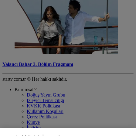
Yalancı Bahar 3. Bölüm Fragmanı
startv.com.tr © Her hakkı saklıdır.
Kurumsal
Doğuş Yayın Grubu
İzleyici Temsilciliği
KVKK Politikası
Kullanım Koşulları
Çerez Politikası
Künye
İletişim
Frekans