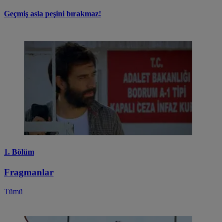
Geçmiş asla peşini bırakmaz!
1. Bölüm
Fragmanlar
Tümü