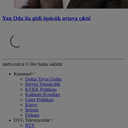
Yan Oda'da gizli öpücük ortaya çıktı!
startv.com.tr © Her hakkı saklıdır.
Kurumsal
Doğuş Yayın Grubu
İzleyici Temsilciliği
KVKK Politikası
Kullanım Koşulları
Çerez Politikası
Künye
İletişim
Frekans
DYG Televizyonlar
NTV