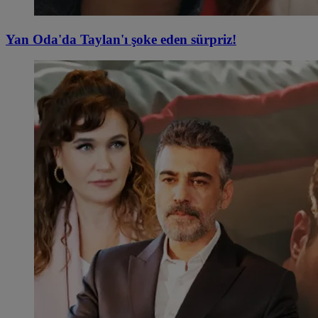
Yan Oda'da Taylan'ı şoke eden sürpriz!