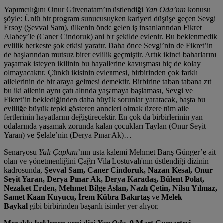
Yapımcılığını Onur Güvenatam’ın üstlendiği
Yan Oda’nın
konusu
şöyle: Ünlü bir program sunucusuyken kariyeri düşüşe geçen Sevgi
Ersoy (Şevval Sam), ülkenin önde gelen iş insanlarından Fikret
Alabey’le (Caner Cindoruk) ani bir şekilde evlenir. Bu beklenmedik
evlilik herkeste şok etkisi yaratır. Daha önce Sevgi’nin de Fikret’in
de başlarından mutsuz birer evlilik geçmiştir. Artık ikinci baharlarını
yaşamak isteyen ikilinin bu hayallerine kavuşması hiç de kolay
olmayacaktır. Çünkü ikisinin evlenmesi, birbirinden çok farklı
ailelerinin de bir araya gelmesi demektir. Birbirine taban tabana zıt
bu iki ailenin aynı çatı altında yaşamaya başlaması, Sevgi ve
Fikret’in beklediğinden daha büyük sorunlar yaratacak, başta bu
evliliğe büyük tepki gösteren anneleri olmak üzere tüm aile
fertlerinin hayatlarını değiştirecektir. En çok da birbirlerinin yan
odalarında yaşamak zorunda kalan çocukları Taylan (Onur Seyit
Yaran) ve Şelale’nin (Derya Pınar Ak)…
Senaryosu
Yalı Çapkını
’nın usta kalemi Mehmet Barış Günger’e ait
olan ve yönetmenliğini Çağrı Vila Lostuvalı'nın üstlendiği dizinin
kadrosunda,
Şevval Sam, Caner Cindoruk, Nazan Kesal, Onur
Seyit Yaran, Derya Pınar Ak, Derya Karadaş, Bülent Polat,
Nezaket Erden, Mehmet Bilge Aslan, Nazlı Çetin, Nilsu Yılmaz,
Samet Kaan Kuyucu, İrem Kübra Bakırtaş
ve
Melek
Baykal
gibi birbirinden başarılı isimler yer alıyor.
Merakla beklenen yeni dizi
Yan Oda,
9 Mart Cumartesi