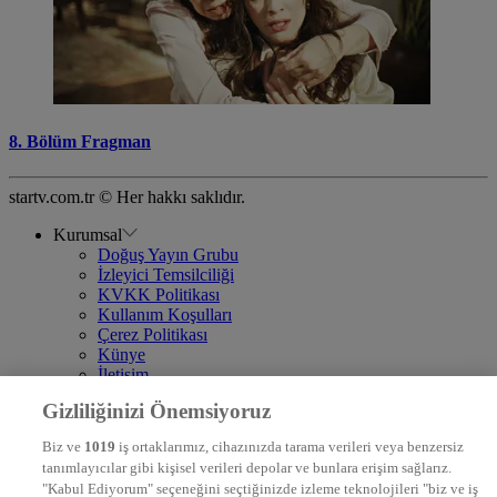
8. Bölüm Fragman
startv.com.tr © Her hakkı saklıdır.
Kurumsal
Doğuş Yayın Grubu
İzleyici Temsilciliği
KVKK Politikası
Kullanım Koşulları
Çerez Politikası
Künye
İletişim
Frekans
Gizliliğinizi Önemsiyoruz
DYG Televizyonlar
NTV
Biz ve
1019
iş ortaklarımız, cihazınızda tarama verileri veya benzersiz
STAR
tanımlayıcılar gibi kişisel verileri depolar ve bunlara erişim sağlarız.
EURO STAR
"Kabul Ediyorum" seçeneğini seçtiğinizde izleme teknolojileri "biz ve iş
KRAL POP TV