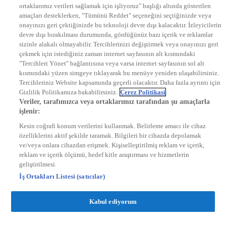
ortaklarımız verileri sağlamak için işliyoruz" başlığı altında gösterilen
DYG Radyolar
amaçları desteklerken, "Tümünü Reddet" seçeneğini seçtiğinizde veya
NTV RADYO
onayınızı geri çektiğinizde bu teknoloji devre dışı kalacaktır. İzleyicilerin
KRAL FM
KRAL POP
devre dışı bırakılması durumunda, gördüğünüz bazı içerik ve reklamlar
EKSEN
sizinle alakalı olmayabilir. Tercihlerinizi değiştirmek veya onayınızı geri
VOYAGE
çekmek için istediğiniz zaman internet sayfasının alt kısmındaki
DYG Dijital
"Tercihleri Yönet" bağlantısına veya varsa internet sayfasının sol alt
ntv.com.tr
kısmındaki yüzen simgeye tıklayarak bu menüye yeniden ulaşabilirsiniz.
ntvspor.net
Tercihleriniz Website kapsamında geçerli olacaktır. Daha fazla ayrıntı için
secim.ntv.com.tr
Gizlilik Politikamıza bakabilirsiniz.
Çerez Politikasi
startv.com.tr
Veriler, tarafımızca veya ortaklarımız tarafından şu amaçlarla
kralmuzik.com.tr
işlenir:
puhutv.com
Kesin coğrafi konum verilerini kullanmak. Belirleme amacı ile cihaz
özelliklerini aktif şekilde taramak. Bilgileri bir cihazda depolamak
ve/veya onlara cihazdan erişmek. Kişiselleştirilmiş reklam ve içerik,
reklam ve içerik ölçümü, hedef kitle araştırması ve hizmetlerin
geliştirilmesi.
İş Ortakları Listesi (satıcılar)
Kabul ediyorum