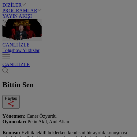
DİZİLER
PROGRAMLAR
YAYIN AKIŞI
CANLI İZLE
Tolgshow Yıldızlar
CANLI İZLE
Bittin Sen
Paylaş
Yönetmen:
Caner Özyurtlu
Oyuncular:
Pelin Akil, Anıl Altan
Konusu:
Evlilik teklifi beklerken kendisini bir ayrılık konuşması