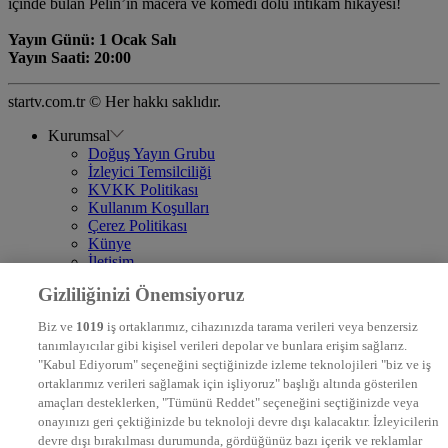
içinde bulan Pelin’in macera ve komedi dolu intikam hikayesi!
Yayın Günü: 1 Ocak Salı
Yayın Saati: 20:00
startv.com.tr © Her hakkı saklıdır.
Kurumsal
Doğuş Yayın Grubu
İzleyici Temsilciliği
KVKK Politikası
Kullanım Koşulları
Çerez Politikası
Künye
İletişim
Frekans
Gizliliğinizi Önemsiyoruz
DYG Televizyonlar
NTV
Biz ve
1019
iş ortaklarımız, cihazınızda tarama verileri veya benzersiz
STAR
tanımlayıcılar gibi kişisel verileri depolar ve bunlara erişim sağlarız.
EURO STAR
"Kabul Ediyorum" seçeneğini seçtiğinizde izleme teknolojileri "biz ve iş
KRAL POP TV
ortaklarımız verileri sağlamak için işliyoruz" başlığı altında gösterilen
DYG Radyolar
amaçları desteklerken, "Tümünü Reddet" seçeneğini seçtiğinizde veya
NTV RADYO
onayınızı geri çektiğinizde bu teknoloji devre dışı kalacaktır. İzleyicilerin
KRAL FM
KRAL POP
devre dışı bırakılması durumunda, gördüğünüz bazı içerik ve reklamlar