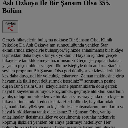
Aslı Özkaya İle Bir Şansım Olsa
355.
Bölüm
Paylaş
Gerçek hikayelerin buluşma noktası: Bir Şansım Olsa, Klinik
Psikolog Dr. Aslı Özkaya’nın sunuculuğunda yeniden Star
ekranlarında izleyiciyle buluşuyor."İçinizde anlatılmamış bir hikâye
taşımaktan daha büyük bir yük yoktur..."Hayatın içinden gerçek
hikayelere tanıklık etmeye hazır mısınız? Geçmişte yapılan hatalar,
yaşanan pişmanlıklar ve geri dönme isteğiyle dolu anılar... Star’ın
sevilen programı Bir Şansım Olsa geri dönüyor ve izleyicilerini bir
kez daha duygusal bir yolculuğa çıkarıyor."Zaman makinesine girip
hayatınızla ilgili neyi değiştirmek isterdiniz?" sorusunun peşine
düşen Bir Şansım Olsa, izleyicilerine pişmanlıklarla dolu gerçek
hayat hikayelerini sunuyor. Programda, geçmişte aldıkları kararların
yanlış olduğunu fark eden ve bir ikinci şans arayışında olan kişilerin
hikayelerine tanıklık edeceksiniz. Her bölümde, hayatlarındaki
pişmanlıklarla yüzleşen bu kişilerin içsel çatışmalarını, umutlarını ve
hayal kırıklıklarına tanık olacaksınız.Bir Şansım Olsa, yanlış
anlaşılmalar, iletişimsizlikler ve çözülmemiş sorunlar nedeniyle
kopmuş ilişkileri yeniden bir araya getirmeyi hedefliyor. Her
bölümde, karşı karşıya gelen kişiler arasında bazen mutluluklar