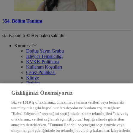
354. Bölüm Tanıtım
startv.com.tr © Her hakkı saklıdır.
Kurumsal
Doğuş Yayın Grubu
İzleyici Temsilciliği
KVKK Politikası
Kullanım Koşulları
Çerez Politikası
Künye
İletişim
Frekans
Gizliliğinizi Önemsiyoruz
DYG Televizyonlar
NTV
Biz ve
1019
iş ortaklarımız, cihazınızda tarama verileri veya benzersiz
STAR
tanımlayıcılar gibi kişisel verileri depolar ve bunlara erişim sağlarız.
EURO STAR
"Kabul Ediyorum" seçeneğini seçtiğinizde izleme teknolojileri "biz ve iş
KRAL POP TV
ortaklarımız verileri sağlamak için işliyoruz" başlığı altında gösterilen
DYG Radyolar
amaçları desteklerken, "Tümünü Reddet" seçeneğini seçtiğinizde veya
NTV RADYO
onayınızı geri çektiğinizde bu teknoloji devre dışı kalacaktır. İzleyicilerin
KRAL FM