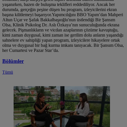
yaşanırken, bazen de buluşma teklifleri reddediliyor. Ancak her
durumda, gerçeğin peşine düşen bu program, izleyicilerini ekran
başına kilitlemeyi başarıyor.Yapımcılığını BBO Yapım’dan Mahperi
Altun Uçar ve Şafak Bakkalbaşıoğlu'nun üstlendiği Bir Şansım
Olsa, Klinik Psikolog Dr. Aslı Özkaya’nın sunuculuğunda ekrana
gelecek. Pişmanlıkların ve vicdan azaplarının çözüme kavuştuğu,
kimi zaman duygusal, kimi zaman ise gerilim dolu anların yaşandığı
sahnelere ev sahipliği yapan program, izleyicilere hikayelere ortak
olma ve duygusal bir bağ kurma imkanı tanıyacak. Bir Şansım Olsa,
her Cumartesi ve Pazar Star’da.
Bölümler
Tümü