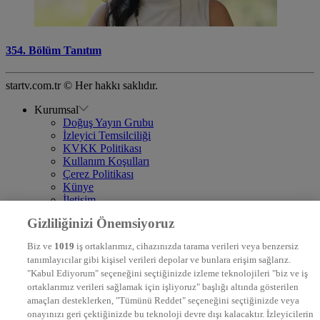
354. Bölüm Tanıtım
startv.com.tr © Her hakkı saklıdır.
Kurumsal
Doğuş Yayın Grubu
İzleyici Temsilciliği
KVKK Politikası
Kullanım Koşulları
Çerez Politikası
Künye
İletişim
Frekans
Gizliliğinizi Önemsiyoruz
DYG Televizyonlar
NTV
Biz ve
1019
iş ortaklarımız, cihazınızda tarama verileri veya benzersiz
STAR
tanımlayıcılar gibi kişisel verileri depolar ve bunlara erişim sağlarız.
EURO STAR
"Kabul Ediyorum" seçeneğini seçtiğinizde izleme teknolojileri "biz ve iş
KRAL POP TV
ortaklarımız verileri sağlamak için işliyoruz" başlığı altında gösterilen
DYG Radyolar
amaçları desteklerken, "Tümünü Reddet" seçeneğini seçtiğinizde veya
NTV RADYO
onayınızı geri çektiğinizde bu teknoloji devre dışı kalacaktır. İzleyicilerin
KRAL FM