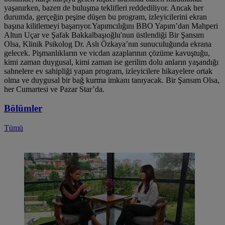
yaşanırken, bazen de buluşma teklifleri reddediliyor. Ancak her
durumda, gerçeğin peşine düşen bu program, izleyicilerini ekran
başına kilitlemeyi başarıyor.Yapımcılığını BBO Yapım’dan Mahperi
Altun Uçar ve Şafak Bakkalbaşıoğlu'nun üstlendiği Bir Şansım
Olsa, Klinik Psikolog Dr. Aslı Özkaya’nın sunuculuğunda ekrana
gelecek. Pişmanlıkların ve vicdan azaplarının çözüme kavuştuğu,
kimi zaman duygusal, kimi zaman ise gerilim dolu anların yaşandığı
sahnelere ev sahipliği yapan program, izleyicilere hikayelere ortak
olma ve duygusal bir bağ kurma imkanı tanıyacak. Bir Şansım Olsa,
her Cumartesi ve Pazar Star’da.
Bölümler
Tümü