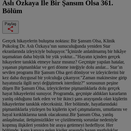
Aslı Özkaya İle Bir Şansım Olsa
361.
Bölüm
Paylaş
Gerçek hikayelerin buluşma noktası: Bir Şansım Olsa, Klinik
Psikolog Dr. Aslı Özkaya’nın sunuculuğunda yeniden Star
ekranlarında izleyiciyle buluşuyor."İçinizde anlatılmamış bir hikâye
taşımaktan daha büyük bir yük yoktur..."Hayatın içinden gerçek
hikayelere tanıklık etmeye hazır mısınız? Geçmişte yapılan hatalar,
yaşanan pişmanlıklar ve geri dönme isteğiyle dolu anılar... Star’ın
sevilen programı Bir Şansım Olsa geri dönüyor ve izleyicilerini bir
kez daha duygusal bir yolculuğa çıkarıyor."Zaman makinesine girip
hayatınızla ilgili neyi değiştirmek isterdiniz?" sorusunun peşine
düşen Bir Şansım Olsa, izleyicilerine pişmanlıklarla dolu gerçek
hayat hikayelerini sunuyor. Programda, geçmişte aldıkları kararların
yanlış olduğunu fark eden ve bir ikinci şans arayışında olan kişilerin
hikayelerine tanıklık edeceksiniz. Her bölümde, hayatlarındaki
pişmanlıklarla yüzleşen bu kişilerin içsel çatışmalarını, umutlarını ve
hayal kırıklıklarına tanık olacaksınız.Bir Şansım Olsa, yanlış
anlaşılmalar, iletişimsizlikler ve çözülmemiş sorunlar nedeniyle
kopmuş ilişkileri yeniden bir araya getirmeyi hedefliyor. Her
bölümde, karşı karşıya gelen kişiler arasında bazen mutluluklar