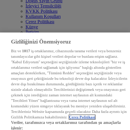
Doğuş Yayın Grubu
İzleyici Temsilciliği
KVKK Politikası
Kullanım Koşulları
Çerez Politikası
Künye
İletişim
Frekans
Gizliliğinizi Önemsiyoruz
DYG Televizyonlar
NTV
Biz ve
1017
iş ortaklarımız, cihazınızda tarama verileri veya benzersiz
STAR
tanımlayıcılar gibi kişisel verileri depolar ve bunlara erişim sağlarız.
EURO STAR
"Kabul Ediyorum" seçeneğini seçtiğinizde izleme teknolojileri "biz ve iş
KRAL POP TV
ortaklarımız verileri sağlamak için işliyoruz" başlığı altında gösterilen
DYG Radyolar
amaçları desteklerken, "Tümünü Reddet" seçeneğini seçtiğinizde veya
NTV RADYO
onayınızı geri çektiğinizde bu teknoloji devre dışı kalacaktır. İzleyicilerin
KRAL FM
devre dışı bırakılması durumunda, gördüğünüz bazı içerik ve reklamlar
KRAL POP
EKSEN
sizinle alakalı olmayabilir. Tercihlerinizi değiştirmek veya onayınızı geri
VOYAGE
çekmek için istediğiniz zaman internet sayfasının alt kısmındaki
DYG Dijital
"Tercihleri Yönet" bağlantısına veya varsa internet sayfasının sol alt
ntv.com.tr
kısmındaki yüzen simgeye tıklayarak bu menüye yeniden ulaşabilirsiniz.
ntvspor.net
Tercihleriniz Website kapsamında geçerli olacaktır. Daha fazla ayrıntı için
secim.ntv.com.tr
Gizlilik Politikamıza bakabilirsiniz.
Çerez Politikasi
startv.com.tr
Veriler, tarafımızca veya ortaklarımız tarafından şu amaçlarla
kralmuzik.com.tr
işlenir: