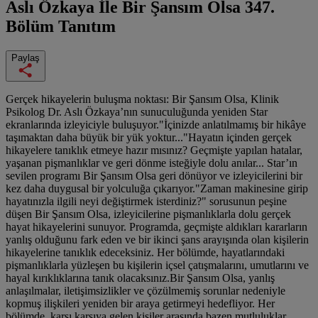
Aslı Özkaya İle Bir Şansım Olsa
347.
Bölüm Tanıtım
Paylaş
Gerçek hikayelerin buluşma noktası: Bir Şansım Olsa, Klinik
Psikolog Dr. Aslı Özkaya’nın sunuculuğunda yeniden Star
ekranlarında izleyiciyle buluşuyor."İçinizde anlatılmamış bir hikâye
taşımaktan daha büyük bir yük yoktur..."Hayatın içinden gerçek
hikayelere tanıklık etmeye hazır mısınız? Geçmişte yapılan hatalar,
yaşanan pişmanlıklar ve geri dönme isteğiyle dolu anılar... Star’ın
sevilen programı Bir Şansım Olsa geri dönüyor ve izleyicilerini bir
kez daha duygusal bir yolculuğa çıkarıyor."Zaman makinesine girip
hayatınızla ilgili neyi değiştirmek isterdiniz?" sorusunun peşine
düşen Bir Şansım Olsa, izleyicilerine pişmanlıklarla dolu gerçek
hayat hikayelerini sunuyor. Programda, geçmişte aldıkları kararların
yanlış olduğunu fark eden ve bir ikinci şans arayışında olan kişilerin
hikayelerine tanıklık edeceksiniz. Her bölümde, hayatlarındaki
pişmanlıklarla yüzleşen bu kişilerin içsel çatışmalarını, umutlarını ve
hayal kırıklıklarına tanık olacaksınız.Bir Şansım Olsa, yanlış
anlaşılmalar, iletişimsizlikler ve çözülmemiş sorunlar nedeniyle
kopmuş ilişkileri yeniden bir araya getirmeyi hedefliyor. Her
bölümde, karşı karşıya gelen kişiler arasında bazen mutluluklar