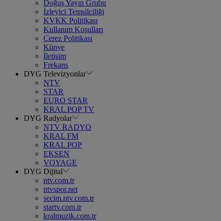
Doğuş Yayın Grubu
İzleyici Temsilciliği
KVKK Politikası
Kullanım Koşulları
Çerez Politikası
Künye
İletişim
Frekans
DYG Televizyonlar
NTV
STAR
EURO STAR
KRAL POP TV
DYG Radyolar
NTV RADYO
KRAL FM
KRAL POP
EKSEN
VOYAGE
DYG Dijital
ntv.com.tr
ntvspor.net
secim.ntv.com.tr
startv.com.tr
kralmuzik.com.tr