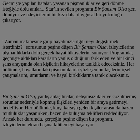
Geçmişte yapılan hatalar, yaşanan pişmanlıklar ve geri dönme
isteğiyle dolu anılar... Star’ın sevilen programı
Bir Şansım Olsa
geri
dönüyor ve izleyicilerini bir kez daha duygusal bir yolculuğa
çıkarıyor.
"Zaman makinesine girip hayatınızla ilgili neyi değiştirmek
isterdiniz?" sorusunun peşine düşen
Bir Şansım Olsa
, izleyicilerine
pişmanlıklarla dolu gerçek hayat hikayelerini sunuyor. Programda,
geçmişte aldıkları kararların yanlış olduğunu fark eden ve bir ikinci
şans arayışında olan kişilerin hikayelerine tanıklık edeceksiniz. Her
bölümde, hayatlarındaki pişmanlıklarla yüzleşen bu kişilerin içsel
çatışmalarını, umutlarını ve hayal kırıklıklarına tanık olacaksınız.
Bir Şansım Olsa
, yanlış anlaşılmalar, iletişimsizlikler ve çözülmemiş
sorunlar nedeniyle kopmuş ilişkileri yeniden bir araya getirmeyi
hedefliyor. Her bölümde, karşı karşıya gelen kişiler arasında bazen
mutluluklar yaşanırken, bazen de buluşma teklifleri reddediliyor.
Ancak her durumda, gerçeğin peşine düşen bu program,
izleyicilerini ekran başına kilitlemeyi başarıyor.