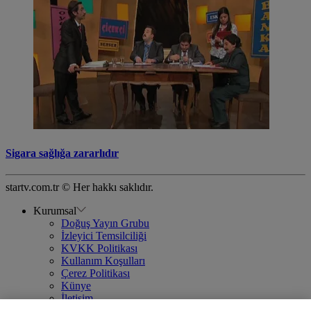
Sigara sağlığa zararlıdır
startv.com.tr © Her hakkı saklıdır.
Kurumsal
Doğuş Yayın Grubu
İzleyici Temsilciliği
KVKK Politikası
Kullanım Koşulları
Çerez Politikası
Künye
İletişim
Frekans