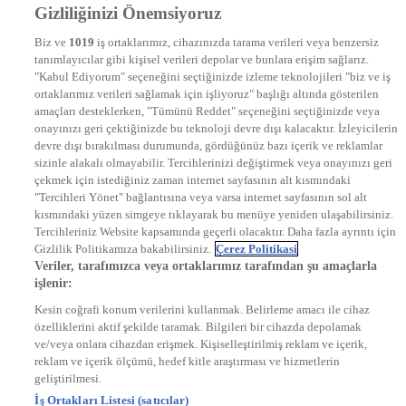
Gizliliğinizi Önemsiyoruz
DYG Televizyonlar
NTV
Biz ve
1019
iş ortaklarımız, cihazınızda tarama verileri veya benzersiz
STAR
tanımlayıcılar gibi kişisel verileri depolar ve bunlara erişim sağlarız.
EURO STAR
"Kabul Ediyorum" seçeneğini seçtiğinizde izleme teknolojileri "biz ve iş
KRAL POP TV
ortaklarımız verileri sağlamak için işliyoruz" başlığı altında gösterilen
DYG Radyolar
amaçları desteklerken, "Tümünü Reddet" seçeneğini seçtiğinizde veya
NTV RADYO
onayınızı geri çektiğinizde bu teknoloji devre dışı kalacaktır. İzleyicilerin
KRAL FM
devre dışı bırakılması durumunda, gördüğünüz bazı içerik ve reklamlar
KRAL POP
EKSEN
sizinle alakalı olmayabilir. Tercihlerinizi değiştirmek veya onayınızı geri
VOYAGE
çekmek için istediğiniz zaman internet sayfasının alt kısmındaki
DYG Dijital
"Tercihleri Yönet" bağlantısına veya varsa internet sayfasının sol alt
ntv.com.tr
kısmındaki yüzen simgeye tıklayarak bu menüye yeniden ulaşabilirsiniz.
ntvspor.net
Tercihleriniz Website kapsamında geçerli olacaktır. Daha fazla ayrıntı için
secim.ntv.com.tr
Gizlilik Politikamıza bakabilirsiniz.
Çerez Politikasi
startv.com.tr
Veriler, tarafımızca veya ortaklarımız tarafından şu amaçlarla
kralmuzik.com.tr
işlenir:
puhutv.com
Kesin coğrafi konum verilerini kullanmak. Belirleme amacı ile cihaz
özelliklerini aktif şekilde taramak. Bilgileri bir cihazda depolamak
ve/veya onlara cihazdan erişmek. Kişiselleştirilmiş reklam ve içerik,
reklam ve içerik ölçümü, hedef kitle araştırması ve hizmetlerin
geliştirilmesi.
İş Ortakları Listesi (satıcılar)