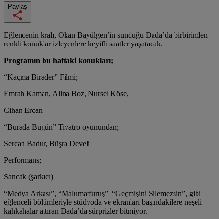
Paylaş
Eğlencenin kralı, Okan Bayülgen’in sunduğu Dada’da birbirinden
renkli konuklar izleyenlere keyifli saatler yaşatacak.
Programın bu haftaki konukları;
“Kaçma Birader” Filmi;
Emrah Kaman, Alina Boz, Nursel Köse,
Cihan Ercan
“Burada Bugün” Tiyatro oyunundan;
Sercan Badur, Büşra Develi
Performans;
Sancak (şarkıcı)
“Medya Arkası”, “Malumatfuruş”, “Geçmişini Silemezsin”, gibi
eğlenceli bölümleriyle stüdyoda ve ekranları başındakilere neşeli
kahkahalar attıran Dada’da sürprizler bitmiyor.