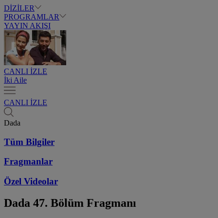
DİZİLER
PROGRAMLAR
YAYIN AKIŞI
CANLI İZLE
İki Aile
CANLI İZLE
Dada
Tüm Bilgiler
Fragmanlar
Özel Videolar
Dada
47. Bölüm Fragmanı