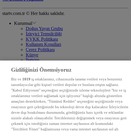
startv.com.tr © Her hakkı saklıdır.
Kurumsal
Doğuş Yayın Grubu
İzleyici Temsilciliği
KVKK Politikası
Kullanım Koşulları
Çerez Politikası
Künye
İletişim
Frekans
Gizliliğinizi Önemsiyoruz
DYG Televizyonlar
NTV
Biz ve
1019
iş ortaklarımız, cihazınızda tarama verileri veya benzersiz
STAR
tanımlayıcılar gibi kişisel verileri depolar ve bunlara erişim sağlarız.
EURO STAR
"Kabul Ediyorum" seçeneğini seçtiğinizde izleme teknolojileri "biz ve iş
KRAL POP TV
ortaklarımız verileri sağlamak için işliyoruz" başlığı altında gösterilen
DYG Radyolar
amaçları desteklerken, "Tümünü Reddet" seçeneğini seçtiğinizde veya
NTV RADYO
onayınızı geri çektiğinizde bu teknoloji devre dışı kalacaktır. İzleyicilerin
KRAL FM
devre dışı bırakılması durumunda, gördüğünüz bazı içerik ve reklamlar
KRAL POP
EKSEN
sizinle alakalı olmayabilir. Tercihlerinizi değiştirmek veya onayınızı geri
VOYAGE
çekmek için istediğiniz zaman internet sayfasının alt kısmındaki
DYG Dijital
"Tercihleri Yönet" bağlantısına veya varsa internet sayfasının sol alt