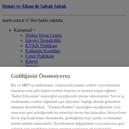
Demet ve Alişan ile Sabah Sabah
startv.com.tr © Her hakkı saklıdır.
Kurumsal
Doğuş Yayın Grubu
İzleyici Temsilciliği
KVKK Politikası
Kullanım Koşulları
Çerez Politikası
Künye
İletişim
Frekans
Gizliliğinizi Önemsiyoruz
DYG Televizyonlar
NTV
Biz ve
1017
iş ortaklarımız, cihazınızda tarama verileri veya benzersiz
STAR
tanımlayıcılar gibi kişisel verileri depolar ve bunlara erişim sağlarız.
EURO STAR
"Kabul Ediyorum" seçeneğini seçtiğinizde izleme teknolojileri "biz ve iş
KRAL POP TV
ortaklarımız verileri sağlamak için işliyoruz" başlığı altında gösterilen
DYG Radyolar
amaçları desteklerken, "Tümünü Reddet" seçeneğini seçtiğinizde veya
NTV RADYO
onayınızı geri çektiğinizde bu teknoloji devre dışı kalacaktır. İzleyicilerin
KRAL FM
devre dışı bırakılması durumunda, gördüğünüz bazı içerik ve reklamlar
KRAL POP
EKSEN
sizinle alakalı olmayabilir. Tercihlerinizi değiştirmek veya onayınızı geri
VOYAGE
çekmek için istediğiniz zaman internet sayfasının alt kısmındaki