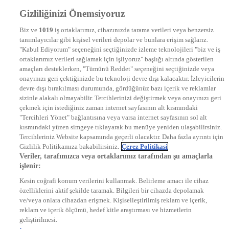
Frekans
Gizliliğinizi Önemsiyoruz
DYG Televizyonlar
NTV
Biz ve
1019
iş ortaklarımız, cihazınızda tarama verileri veya benzersiz
STAR
tanımlayıcılar gibi kişisel verileri depolar ve bunlara erişim sağlarız.
EURO STAR
"Kabul Ediyorum" seçeneğini seçtiğinizde izleme teknolojileri "biz ve iş
KRAL POP TV
ortaklarımız verileri sağlamak için işliyoruz" başlığı altında gösterilen
DYG Radyolar
amaçları desteklerken, "Tümünü Reddet" seçeneğini seçtiğinizde veya
NTV RADYO
onayınızı geri çektiğinizde bu teknoloji devre dışı kalacaktır. İzleyicilerin
KRAL FM
devre dışı bırakılması durumunda, gördüğünüz bazı içerik ve reklamlar
KRAL POP
EKSEN
sizinle alakalı olmayabilir. Tercihlerinizi değiştirmek veya onayınızı geri
VOYAGE
çekmek için istediğiniz zaman internet sayfasının alt kısmındaki
DYG Dijital
"Tercihleri Yönet" bağlantısına veya varsa internet sayfasının sol alt
ntv.com.tr
kısmındaki yüzen simgeye tıklayarak bu menüye yeniden ulaşabilirsiniz.
ntvspor.net
Tercihleriniz Website kapsamında geçerli olacaktır. Daha fazla ayrıntı için
secim.ntv.com.tr
Gizlilik Politikamıza bakabilirsiniz.
Çerez Politikasi
startv.com.tr
Veriler, tarafımızca veya ortaklarımız tarafından şu amaçlarla
kralmuzik.com.tr
işlenir:
puhutv.com
Kesin coğrafi konum verilerini kullanmak. Belirleme amacı ile cihaz
özelliklerini aktif şekilde taramak. Bilgileri bir cihazda depolamak
ve/veya onlara cihazdan erişmek. Kişiselleştirilmiş reklam ve içerik,
reklam ve içerik ölçümü, hedef kitle araştırması ve hizmetlerin
geliştirilmesi.