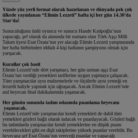
Yüzde yüz yerli format olarak hazırlanan ve dünyada pek çok
ülkede yayınlanan “Elimin Lezzeti” hafta içi her gün 14.30'da
Star'da!
Sunuculuğunu ünlü oyuncu ve sunucu Hande Katipoğlu’nun
yapacağı, şef olarak da alanında bir numara olan Türk Aşçı Milli
Takım üyesi Esat Özata’nın yer alacağı Elimin Lezzeti yarışmasında
her hafta birbirinden iddialı 4 kişi haftanın şampiyonu olmak için
yarışacak.
Kurallar çok basit
Elimin Lezzeti’nde dört yarışmacı, her gün uzman aşçı Esat
Özata’nın verdiği yemekleri tariflerine uygun yapmaya çalışacak.
Tüm yarışmacılar aynı malzemelerle ve ölçülerle aynı yemeği en
lezzetli haliyle yapmak için uğraşacak. Ancak Elimin Lezzeti’nde
asıl heyecan final dakikalarında yaşanacak.
Her günün sonunda tadım odasında puanlama heyecanı
yaşanacak.
Elimin Lezzeti’nde yarışmacılar kendi yemekleri de dahil tüm
yemekleri gözleri bağlı olarak tadacak ve puanlayacak. Gözleri bağlı
bu tadımlarda yarışmacılar kendi yemeklerine en düşük puanı
verebilecekleri gibi en dişli rakiplerine yüksek puanlar verebilir. Bu
heyecana şef Esat Özata’nın vereceği puanlar ve yapacağı