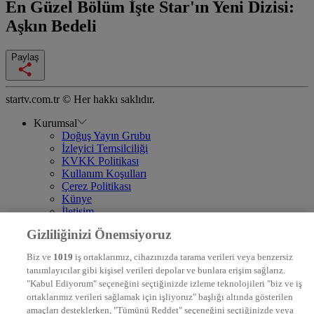
En Güzel Bölüm
İşte Star'ın Yeni Dizisi:
Aşkın Bedeli
Paylaş
startv.com.tr © Her hakkı saklıdır.
Kurumsal
Doğuş Yayın Grubu
İzleyici Temsilciliği
KVKK Politikası
Kullanım Koşulları
Çerez Politikası
Künye
İletişim
Frekans
Gizliliğinizi Önemsiyoruz
DYG Televizyonlar
NTV
Biz ve
1019
iş ortaklarımız, cihazınızda tarama verileri veya benzersiz
STAR
tanımlayıcılar gibi kişisel verileri depolar ve bunlara erişim sağlarız.
EURO STAR
"Kabul Ediyorum" seçeneğini seçtiğinizde izleme teknolojileri "biz ve iş
KRAL POP TV
ortaklarımız verileri sağlamak için işliyoruz" başlığı altında gösterilen
DYG Radyolar
amaçları desteklerken, "Tümünü Reddet" seçeneğini seçtiğinizde veya
NTV RADYO