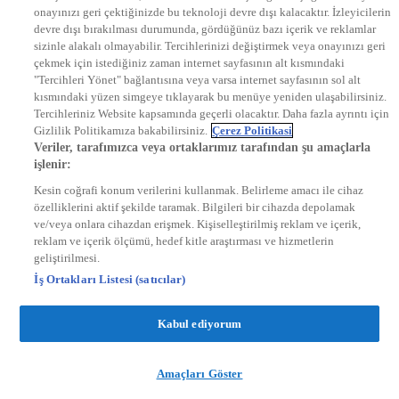
onayınızı geri çektiğinizde bu teknoloji devre dışı kalacaktır. İzleyicilerin
KRAL FM
KRAL POP
devre dışı bırakılması durumunda, gördüğünüz bazı içerik ve reklamlar
EKSEN
sizinle alakalı olmayabilir. Tercihlerinizi değiştirmek veya onayınızı geri
VOYAGE
çekmek için istediğiniz zaman internet sayfasının alt kısmındaki
DYG Dijital
"Tercihleri Yönet" bağlantısına veya varsa internet sayfasının sol alt
ntv.com.tr
kısmındaki yüzen simgeye tıklayarak bu menüye yeniden ulaşabilirsiniz.
ntvspor.net
Tercihleriniz Website kapsamında geçerli olacaktır. Daha fazla ayrıntı için
secim.ntv.com.tr
Gizlilik Politikamıza bakabilirsiniz.
Çerez Politikasi
startv.com.tr
Veriler, tarafımızca veya ortaklarımız tarafından şu amaçlarla
kralmuzik.com.tr
işlenir:
puhutv.com
Kesin coğrafi konum verilerini kullanmak. Belirleme amacı ile cihaz
özelliklerini aktif şekilde taramak. Bilgileri bir cihazda depolamak
ve/veya onlara cihazdan erişmek. Kişiselleştirilmiş reklam ve içerik,
reklam ve içerik ölçümü, hedef kitle araştırması ve hizmetlerin
geliştirilmesi.
İş Ortakları Listesi (satıcılar)
Kabul ediyorum
Amaçları Göster