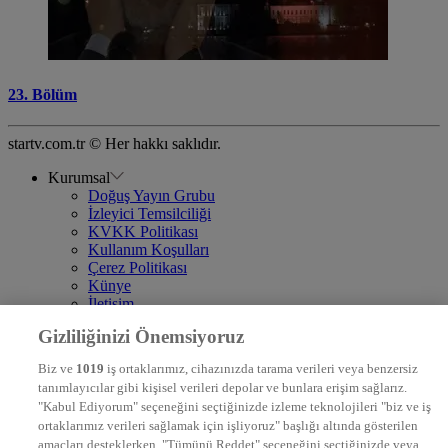
23. Bölüm
startv.com.tr © Her hakkı saklıdır.
Kurumsal
Doğuş Yayın Grubu
İzleyici Temsilciliği
KVKK Politikası
Kullanım Koşulları
Çerez Politikası
Künye
İletişim
Frekans
Gizliliğinizi Önemsiyoruz
DYG Televizyonlar
NTV
Biz ve
1019
iş ortaklarımız, cihazınızda tarama verileri veya benzersiz
STAR
tanımlayıcılar gibi kişisel verileri depolar ve bunlara erişim sağlarız.
EURO STAR
"Kabul Ediyorum" seçeneğini seçtiğinizde izleme teknolojileri "biz ve iş
KRAL POP TV
ortaklarımız verileri sağlamak için işliyoruz" başlığı altında gösterilen
DYG Radyolar
amaçları desteklerken, "Tümünü Reddet" seçeneğini seçtiğinizde veya
NTV RADYO