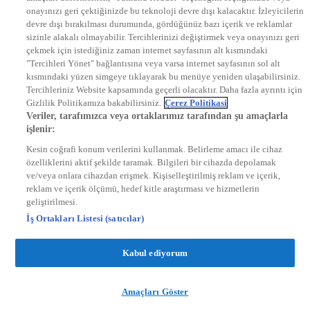
onayınızı geri çektiğinizde bu teknoloji devre dışı kalacaktır. İzleyicilerin
KRAL FM
devre dışı bırakılması durumunda, gördüğünüz bazı içerik ve reklamlar
KRAL POP
EKSEN
sizinle alakalı olmayabilir. Tercihlerinizi değiştirmek veya onayınızı geri
VOYAGE
çekmek için istediğiniz zaman internet sayfasının alt kısmındaki
DYG Dijital
"Tercihleri Yönet" bağlantısına veya varsa internet sayfasının sol alt
ntv.com.tr
kısmındaki yüzen simgeye tıklayarak bu menüye yeniden ulaşabilirsiniz.
ntvspor.net
Tercihleriniz Website kapsamında geçerli olacaktır. Daha fazla ayrıntı için
secim.ntv.com.tr
Gizlilik Politikamıza bakabilirsiniz.
Çerez Politikasi
startv.com.tr
Veriler, tarafımızca veya ortaklarımız tarafından şu amaçlarla
kralmuzik.com.tr
işlenir:
puhutv.com
Kesin coğrafi konum verilerini kullanmak. Belirleme amacı ile cihaz
özelliklerini aktif şekilde taramak. Bilgileri bir cihazda depolamak
ve/veya onlara cihazdan erişmek. Kişiselleştirilmiş reklam ve içerik,
reklam ve içerik ölçümü, hedef kitle araştırması ve hizmetlerin
geliştirilmesi.
İş Ortakları Listesi (satıcılar)
Kabul ediyorum
Amaçları Göster