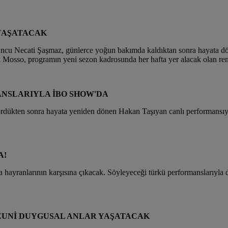
YAŞATACAK
oyuncu Necati Şaşmaz, günlerce yoğun bakımda kaldıktan sonra hayata 
ek Mosso, programın yeni sezon kadrosunda her hafta yer alacak olan re
NSLARIYLA İBO SHOW'DA
gördükten sonra hayata yeniden dönen Hakan Taşıyan canlı performansı
A!
a hayranlarının karşısına çıkacak. Söyleyeceği türkü performanslarıyl
HZUNİ DUYGUSAL ANLAR YAŞATACAK