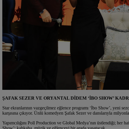
ŞAFAK SEZER VE ORYANTAL DİDEM ‘İBO SHOW’ KAD
Star ekranlarının vazgeçilmez eğlence programı ‘İbo Show’, yeni sezo
karşısına çıkıyor. Ünlü komedyen Şafak Sezer ve danslarıyla milyonl
Yapımcılığını Poll Production ve Global Medya’nın üstlendiği; her haf
Show’; kahkaha, müzik ve eğlenceyi bir arada yaşatacak.