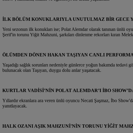
İLK BÖLÜM KONUKLARIYLA UNUTULMAZ BİR GECE 
Yeni sezonun ilk konukları ise; Polat Alemdar olarak tanınan ünlü 
Şerif'in torunu Yiğit Mahzuni, şarkıları dinlenme rekorları kıran Mel
ÖLÜMDEN DÖNEN HAKAN TAŞIYAN CANLI PERFORMA
Yaşadığı sağlık sorunları nedeniyle günlerce yoğun bakımda tedavi 
bulunacak olan Taşıyan, duygu dolu anlar yaşatacak.
KURTLAR VADİSİ’NİN POLAT ALEMDAR’I İBO SHOW’D
Yıllardır ekranlara ara veren ünlü oyuncu Necati Şaşmaz, İbo Show'd
yanıtlayacak.
HALK OZANI AŞIK MAHZUNİ'NİN TORUNU YİĞİT MA