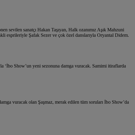
dönen sevilen sanatçı Hakan Taşıyan, Halk ozanımız Aşık Mahzuni
nkli esprileriyle Şafak Sezer ve çok özel danslarıyla Oryantal Didem.
yla ‘İbo Show’un yeni sezonuna damga vuracak. Samimi itiraflarda
a damga vuracak olan Şaşmaz, merak edilen tüm soruları İbo Show’da