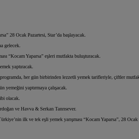
rsa” 28 Ocak Pazartesi, Star’da başlayacak.
na gelecek.
şması “Kocam Yaparsa” eşleri mutfakta buluşturacak.
 yemek yaptıracak.
ogramda, her gün birbirinden lezzetli yemek tarifleriyle, çiftler mutfa
nün yemeğini yaptırmaya çalışacak.
ibi olacak.
 Erdoğan ve Havva & Serkan Tanrısever.
ü, Türkiye’nin ilk ve tek eşli yemek yarışması “Kocam Yaparsa”, 28 Ocak