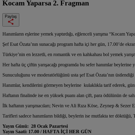
Kocam Yaparsa
2. Fragman
Paylaş
Hanımların eşlerine yemek yaptırdığı, eğlenceli yarışma “Kocam Yapa
Şef Esat Özata’nın sunacağı program hafta içi her gün, 17.00’de ekra
Türkiye’nin en lezzetli, en romantik ve en kahkahası bol yemek yarı
Her hafta üç çiftin yarışacağı programda bu sefer hanımlar beylerine
Sunuculuğunu ve moderatörlüğünü usta şef Esat Özata’nın üstlendiği pr
Hanımlar, kendilerini görmeyen beylerine kulaklıkla tarif ederek, gü
Haftanın finalinde ise en yüksek puanı alan çift, para ödülünün de sah
İlk haftanın yarışmacıları; Nevin ve Ali Rıza Köse, Zeynep & Sezer
Tarifleri sadece hanımların bildiği, beylerin ise mutfakta ter döktüğ
Yayın Günü: 28 Ocak Pazartesi
Yayın Saati: 17.00 / HAFTA İÇİ HER GÜN