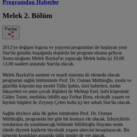
Programdan
Haberler
Melek
2. Bölüm
Paylaş
2012'ye değişen logosu ve yepyeni programları ile başlayan yeni
Star'da gündüz kuşağında dopdolu bir program ekrana geliyor.
Sunuculuğunu Melek Baykal'ın yapacağı Melek hafta içi 10.00
13.00 saatleri arasında Star'da olacak.
Melek Baykal'ın samimi ve neşeli sunumu ile ekranda olacak
programın sağlık bölümünde Prof. Dr. Osman Müftüoğlu, moda ve
güzellik köşesini top model Tülin Şahin, özel haberleri, kadın
hikayeleri ve anne çocuk ilişkileri ile Mehtap Erel, hobi köşesinde
Gülen Turan, mutfakta ödüllü aşçı Ferhat Bora, ekolojik yaşam ve
faydalı bilgileri ile Zeynep Çelen hafta içi her sabah Star'da olacak.
Sağlık deyince akla ilk gelen isimlerden Prof. Dr. Osman
Müftüoğlu, programda her gün bir konuyu ele alacak. İzleyicilerin
sorularının da yanıtlanacağı bölümde Müftüoğlu Hayatın senin
elinde diyerek kişilerin biyolojik yaşam sürecini hesaplayacak. Bu
köşenin konukları arasında ünlü isimler de yer alacak.