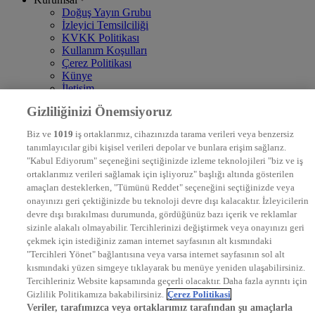
Doğuş Yayın Grubu
İzleyici Temsilciliği
KVKK Politikası
Kullanım Koşulları
Çerez Politikası
Künye
İletişim
Frekans
Gizliliğinizi Önemsiyoruz
DYG Televizyonlar
NTV
Biz ve
1019
iş ortaklarımız, cihazınızda tarama verileri veya benzersiz
STAR
tanımlayıcılar gibi kişisel verileri depolar ve bunlara erişim sağlarız.
EURO STAR
"Kabul Ediyorum" seçeneğini seçtiğinizde izleme teknolojileri "biz ve iş
KRAL POP TV
ortaklarımız verileri sağlamak için işliyoruz" başlığı altında gösterilen
DYG Radyolar
amaçları desteklerken, "Tümünü Reddet" seçeneğini seçtiğinizde veya
NTV RADYO
onayınızı geri çektiğinizde bu teknoloji devre dışı kalacaktır. İzleyicilerin
KRAL FM
devre dışı bırakılması durumunda, gördüğünüz bazı içerik ve reklamlar
KRAL POP
EKSEN
sizinle alakalı olmayabilir. Tercihlerinizi değiştirmek veya onayınızı geri
VOYAGE
çekmek için istediğiniz zaman internet sayfasının alt kısmındaki
DYG Dijital
"Tercihleri Yönet" bağlantısına veya varsa internet sayfasının sol alt
ntv.com.tr
kısmındaki yüzen simgeye tıklayarak bu menüye yeniden ulaşabilirsiniz.
ntvspor.net
Tercihleriniz Website kapsamında geçerli olacaktır. Daha fazla ayrıntı için
secim.ntv.com.tr
Gizlilik Politikamıza bakabilirsiniz.
Çerez Politikasi
startv.com.tr
Veriler, tarafımızca veya ortaklarımız tarafından şu amaçlarla