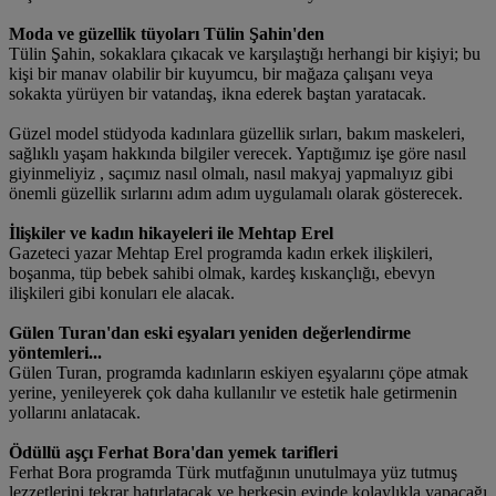
Moda ve güzellik tüyoları Tülin Şahin'den
Tülin Şahin, sokaklara çıkacak ve karşılaştığı herhangi bir kişiyi; bu
kişi bir manav olabilir bir kuyumcu, bir mağaza çalışanı veya
sokakta yürüyen bir vatandaş, ikna ederek baştan yaratacak.
Güzel model stüdyoda kadınlara güzellik sırları, bakım maskeleri,
sağlıklı yaşam hakkında bilgiler verecek. Yaptığımız işe göre nasıl
giyinmeliyiz , saçımız nasıl olmalı, nasıl makyaj yapmalıyız gibi
önemli güzellik sırlarını adım adım uygulamalı olarak gösterecek.
İlişkiler ve kadın hikayeleri ile Mehtap Erel
Gazeteci yazar Mehtap Erel programda kadın erkek ilişkileri,
boşanma, tüp bebek sahibi olmak, kardeş kıskançlığı, ebevyn
ilişkileri gibi konuları ele alacak.
Gülen Turan'dan eski eşyaları yeniden değerlendirme
yöntemleri...
Gülen Turan, programda kadınların eskiyen eşyalarını çöpe atmak
yerine, yenileyerek çok daha kullanılır ve estetik hale getirmenin
yollarını anlatacak.
Ödüllü aşçı Ferhat Bora'dan yemek tarifleri
Ferhat Bora programda Türk mutfağının unutulmaya yüz tutmuş
lezzetlerini tekrar hatırlatacak ve herkesin evinde kolaylıkla yapacağı